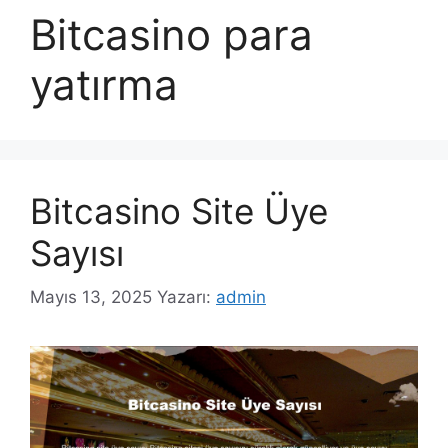
Bitcasino para
yatırma
Bitcasino Site Üye
Sayısı
Mayıs 13, 2025
Yazarı:
admin