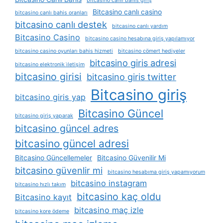
bitcasino canlı bahis giriş
Bitcasino canlı casino
bitcasino canlı bahis oranları
bitcasino canlı destek
bitcasino canlı yardım
Bitcasino Casino
bitcasino casino hesabına giriş yapılamıyor
bitcasino casino oyunları bahis hizmeti
bitcasino cömert hediyeler
bitcasino giris adresi
bitcasino elektronik i̇letişim
bitcasino girisi
bitcasino giris twitter
Bitcasino giriş
bitcasino giris yap
Bitcasino Güncel
bitcasino giriş yaparak
bitcasino güncel adres
bitcasino güncel adresi
Bitcasino Güncellemeler
Bitcasino Güvenilir Mi
bitcasino güvenlir mi
bitcasino hesabıma giriş yapamıyorum
bitcasino instagram
bitcasino hızlı takım
bitcasino kaç oldu
Bitcasino kayıt
bitcasino maç izle
bitcasino kore ödeme