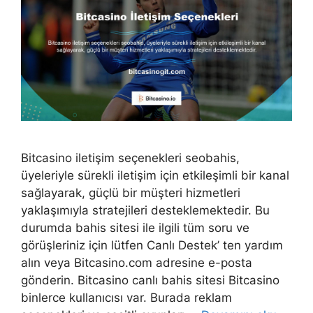
Bitcasino iletişim seçenekleri seobahis,
üyeleriyle sürekli iletişim için etkileşimli bir kanal
sağlayarak, güçlü bir müşteri hizmetleri
yaklaşımıyla stratejileri desteklemektedir. Bu
durumda bahis sitesi ile ilgili tüm soru ve
görüşleriniz için lütfen Canlı Destek’ ten yardım
alın veya Bitcasino.com adresine e-posta
gönderin. Bitcasino canlı bahis sitesi Bitcasino
binlerce kullanıcısı var. Burada reklam