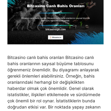
Bitcasino canlı bahis oranları Bitcasino canlı
bahis oranlarının sayısal büyüme tablosunu
öğrenmeniz önemlidir. Bu diyagramı anlayarak
gerekli önlemleri alabilirsiniz. Örneğin, bahis
oranlarındaki herhangi bir değişiklikten
haberdar olmak çok önemlidir. Genel olarak
istatistikler, ilişkileri etkilemede ve sürdürmede
çok önemli bir rol oynar. İstatistiklerin bunda
doğrudan etkisi var. Bir noktada yapay zekanın