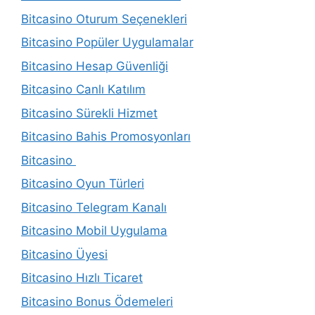
Bitcasino Oturum Seçenekleri
Bitcasino Popüler Uygulamalar
Bitcasino Hesap Güvenliği
Bitcasino Canlı Katılım
Bitcasino Sürekli Hizmet
Bitcasino Bahis Promosyonları
Bitcasino
Bitcasino Oyun Türleri
Bitcasino Telegram Kanalı
Bitcasino Mobil Uygulama
Bitcasino Üyesi
Bitcasino Hızlı Ticaret
Bitcasino Bonus Ödemeleri