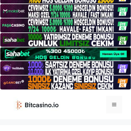
İçeriğe
atla
Menü