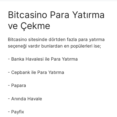
Bitcasino Para Yatırma
ve Çekme
Bitcasino sitesinde dörtden fazla para yatırma
seçeneği vardır bunlardan en popülerleri ise;
- Banka Havalesi ile Para Yatırma
- Cepbank ile Para Yatırma
- Papara
- Anında Havale
- Payfix