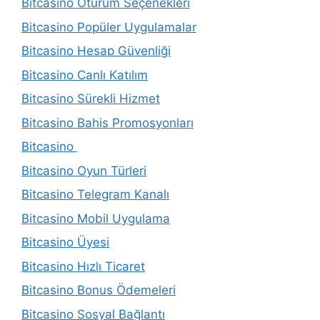
Bitcasino Oturum Seçenekleri
Bitcasino Popüler Uygulamalar
Bitcasino Hesap Güvenliği
Bitcasino Canlı Katılım
Bitcasino Sürekli Hizmet
Bitcasino Bahis Promosyonları
Bitcasino
Bitcasino Oyun Türleri
Bitcasino Telegram Kanalı
Bitcasino Mobil Uygulama
Bitcasino Üyesi
Bitcasino Hızlı Ticaret
Bitcasino Bonus Ödemeleri
Bitcasino Sosyal Bağlantı