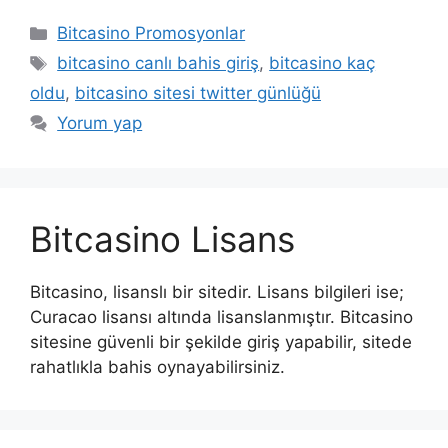
Kategoriler
Bitcasino Promosyonlar
Etiketler
bitcasino canlı bahis giriş
,
bitcasino kaç
oldu
,
bitcasino sitesi twitter günlüğü
Yorum yap
Bitcasino Lisans
Bitcasino, lisanslı bir sitedir. Lisans bilgileri ise;
Curacao lisansı altında lisanslanmıştır. Bitcasino
sitesine güvenli bir şekilde giriş yapabilir, sitede
rahatlıkla bahis oynayabilirsiniz.