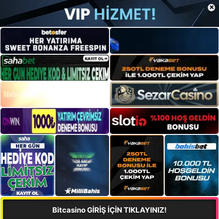
×
Bitcasino GİRİŞ İÇİN TIKLAYINIZ!