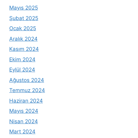
Mayıs 2025
Şubat 2025
Ocak 2025
Aralık 2024
Kasım 2024
Ekim 2024
Eylül 2024
Ağustos 2024
Temmuz 2024
Haziran 2024
Mayıs 2024
Nisan 2024
Mart 2024