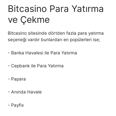
Bitcasino Para Yatırma
ve Çekme
Bitcasino sitesinde dörtden fazla para yatırma
seçeneği vardır bunlardan en popülerleri ise;
- Banka Havalesi ile Para Yatırma
- Cepbank ile Para Yatırma
- Papara
- Anında Havale
- Payfix