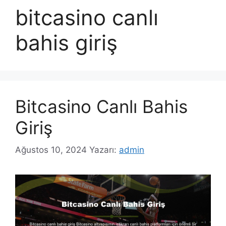
bitcasino canlı
bahis giriş
Bitcasino Canlı Bahis
Giriş
Ağustos 10, 2024
Yazarı:
admin