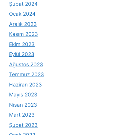
Şubat 2024
Ocak 2024
Aralık 2023
Kasım 2023
Ekim 2023
Eylül 2023
Ağustos 2023
Temmuz 2023
Haziran 2023
Mayıs 2023
Nisan 2023
Mart 2023
Şubat 2023