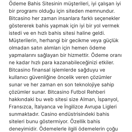
Ödeme Bahis Sitesinin müşterileri, iyi çalışan iyi
bir programı olduğu için siteden memnundur.
Bitcasino her zaman insanlara farklı seçenekler
göstererek bahis yapmak için iyi bir yol vermek
istedi ve en hızlı bahis sitesi haline geldi.
Müşterilerin, herhangi bir gecikme veya güçlük
olmadan satın alımları için hemen ödeme
yapmalarını sağlayan bir hizmettir. Ödeme oranı
ne kadar hızlı para kazanabileceğinizi etkiler.
Bitcasino finansal işlemlerde sağduyu ve
kullanıcı güvenliğine öncelik veren çözümler
sunar ve her zaman en son teknolojiye sahip
çözümler sunar. Bitcasino Futbol Rehberi
hakkındaki bu web sitesi size Alman, İspanyol,
Fransızca, İtalyanca ve İngilizce Avrupa Ligleri
sunmaktadır. Casino endüstrisindeki bahis
siteleri bunu göstermiyor. Özellik bahis
deneyimidir. Ödemelerle ilgili ödemelerin çoğu