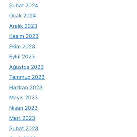
Şubat 2024
Ocak 2024
Aralık 2023
Kasım 2023
Ekim 2023
Eylül 2023
Ağustos 2023
Temmuz 2023
Haziran 2023
Mayıs 2023
Nisan 2023
Mart 2023
Şubat 2023