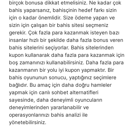
birçok bonusa dikkat etmelisiniz. Ne kadar çok
bahis yaparsanız, bahisçinin hedef farkı sizin
için o kadar önemlidir. Size ödeme yapan ve
sizin için çalışan bir bahis sitesi seçmeniz
gerekir. Çok fazla para kazanmak isteyen bazı
insanlar hızlı bir şekilde daha fazla bonus veren
bahis sitelerini seçiyorlar. Bahis sitelerinden
kupon kullanarak daha fazla para kazanmak için
boş zamanınızı kullanabilirsiniz. Daha fazla para
kazanmanın bir yolu iyi kupon yapmaktır. Bir
bahis oyununun sonucu, yaptığınız seçimlere
bağlıdır. Bu amaç için daha doğru hamleler
yapmak için canlı sohbet alternatifleri
sayesinde, daha deneyimli oyuncuların
deneyimlerinden yararlanabilir ve
operasyonlarınızı bahis analizi ile
yönetebilirsiniz.