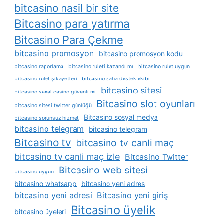
bitcasino nasil bir site
Bitcasino para yatırma
Bitcasino Para Çekme
bitcasino promosyon
bitcasino promosyon kodu
bitcasino raporlama
bitcasino ruleti kazandı mı
bitcasino rulet uygun
bitcasino rulet şikayetleri
bitcasino saha destek ekibi
bitcasino sitesi
bitcasino sanal casino güvenli mi
Bitcasino slot oyunları
bitcasino sitesi twitter günlüğü
Bitcasino sosyal medya
bitcasino sorunsuz hizmet
bitcasino telegram
bitcasino telegram
Bitcasino tv
bitcasino tv canli maç
bitcasino tv canli maç izle
Bitcasino Twitter
Bitcasino web sitesi
bitcasino uygun
bitcasino whatsapp
bitcasino yeni adres
bitcasino yeni adresi
Bitcasino yeni giriş
Bitcasino üyelik
bitcasino üyeleri