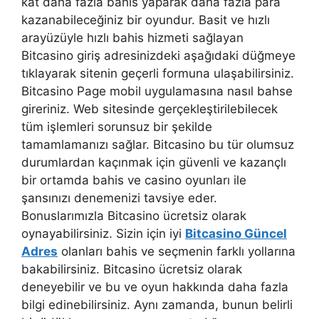
kat daha fazla bahis yaparak daha fazla para
kazanabileceğiniz bir oyundur. Basit ve hızlı
arayüzüyle hızlı bahis hizmeti sağlayan
Bitcasino giriş adresinizdeki aşağıdaki düğmeye
tıklayarak sitenin geçerli formuna ulaşabilirsiniz.
Bitcasino Page mobil uygulamasına nasıl bahse
gireriniz. Web sitesinde gerçekleştirilebilecek
tüm işlemleri sorunsuz bir şekilde
tamamlamanızı sağlar. Bitcasino bu tür olumsuz
durumlardan kaçınmak için güvenli ve kazançlı
bir ortamda bahis ve casino oyunları ile
şansınızı denemenizi tavsiye eder.
Bonuslarımızla Bitcasino ücretsiz olarak
oynayabilirsiniz. Sizin için iyi
Bitcasino Güncel
Adres
olanları bahis ve seçmenin farklı yollarına
bakabilirsiniz. Bitcasino ücretsiz olarak
deneyebilir ve bu ve oyun hakkında daha fazla
bilgi edinebilirsiniz. Aynı zamanda, bunun belirli