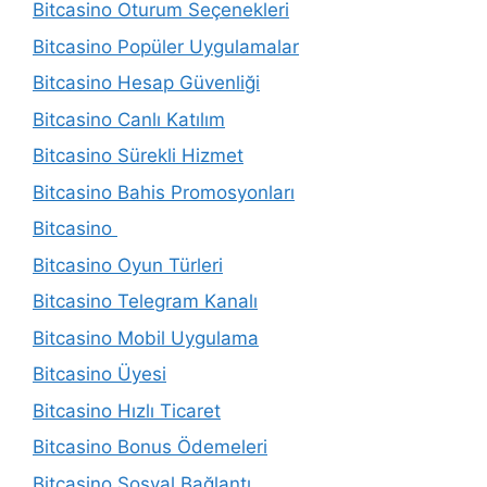
Bitcasino Oturum Seçenekleri
Bitcasino Popüler Uygulamalar
Bitcasino Hesap Güvenliği
Bitcasino Canlı Katılım
Bitcasino Sürekli Hizmet
Bitcasino Bahis Promosyonları
Bitcasino
Bitcasino Oyun Türleri
Bitcasino Telegram Kanalı
Bitcasino Mobil Uygulama
Bitcasino Üyesi
Bitcasino Hızlı Ticaret
Bitcasino Bonus Ödemeleri
Bitcasino Sosyal Bağlantı