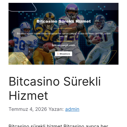
Bitcasino Sürekli
Hizmet
Temmuz 4, 2026
Yazarı:
admin
Bitcasino sürekli hizmet Bitcasino ayrıca her