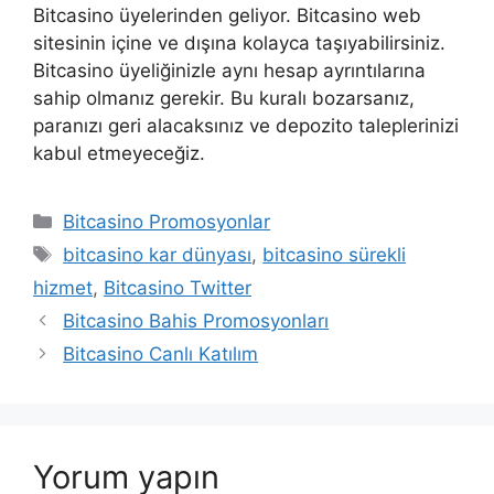
Bitcasino üyelerinden geliyor. Bitcasino web
sitesinin içine ve dışına kolayca taşıyabilirsiniz.
Bitcasino üyeliğinizle aynı hesap ayrıntılarına
sahip olmanız gerekir. Bu kuralı bozarsanız,
paranızı geri alacaksınız ve depozito taleplerinizi
kabul etmeyeceğiz.
Kategoriler
Bitcasino Promosyonlar
Etiketler
bitcasino kar dünyası
,
bitcasino sürekli
hizmet
,
Bitcasino Twitter
Bitcasino Bahis Promosyonları
Bitcasino Canlı Katılım
Yorum yapın