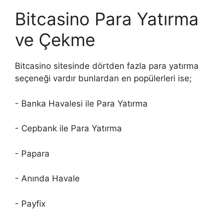
Bitcasino Para Yatırma
ve Çekme
Bitcasino sitesinde dörtden fazla para yatırma
seçeneği vardır bunlardan en popülerleri ise;
- Banka Havalesi ile Para Yatırma
- Cepbank ile Para Yatırma
- Papara
- Anında Havale
- Payfix