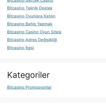
Bitcasino Gerçek Casino
Bitcasino Teknik Destek
Bitcasino Oyunlara Katılın
Bitcasino Bahis Yapmak
Bitcasino Casino Oyun Sitesi
Bitcasino Adres Değişikliği
Bitcasino İlgisi
Kategoriler
Bitcasino Promosyonlar