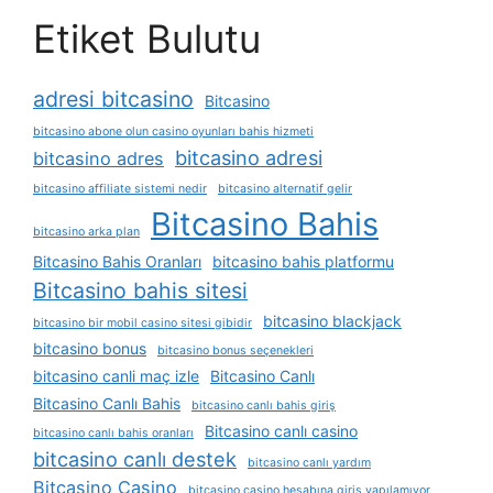
Etiket Bulutu
adresi bitcasino
Bitcasino
bitcasino abone olun casino oyunları bahis hizmeti
bitcasino adresi
bitcasino adres
bitcasino affiliate sistemi nedir
bitcasino alternatif gelir
Bitcasino Bahis
bitcasino arka plan
Bitcasino Bahis Oranları
bitcasino bahis platformu
Bitcasino bahis sitesi
bitcasino blackjack
bitcasino bir mobil casino sitesi gibidir
bitcasino bonus
bitcasino bonus seçenekleri
bitcasino canli maç izle
Bitcasino Canlı
Bitcasino Canlı Bahis
bitcasino canlı bahis giriş
Bitcasino canlı casino
bitcasino canlı bahis oranları
bitcasino canlı destek
bitcasino canlı yardım
Bitcasino Casino
bitcasino casino hesabına giriş yapılamıyor