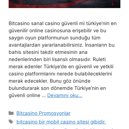
Bitcasino sanal casino güvenli mi türkiye’nin en
güvenilir online casinosuna erişebilir ve bu
saygın oyun platformunun sunduğu tüm
avantajlardan yararlanabilirsiniz. İnsanların bu
bahis sitesini takdir etmesinin ana
nedenlerinden biri lisanslı olmasıdır. Ruleti
merak edenler Türkiye’de en güvenli ve yetkili
casino platformlarını nerede bulabileceklerini
merak edecekler. Bunu göz önünde
bulundurarak son dönemde Türkiye’nin en
güvenli online …
Devamını oku…
Kategoriler
Bitcasino Promosyonlar
Etiketler
bitcasino bir mobil casino sitesi gibidir
,