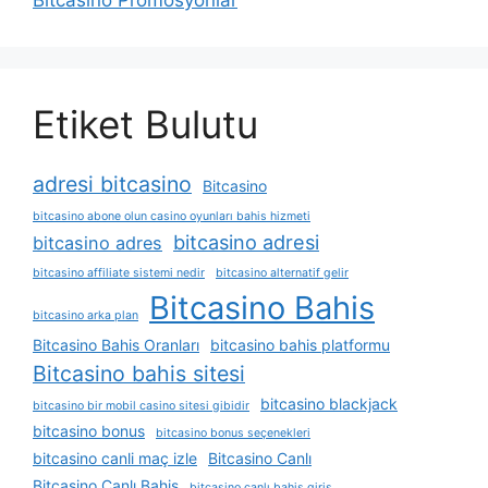
Etiket Bulutu
adresi bitcasino
Bitcasino
bitcasino abone olun casino oyunları bahis hizmeti
bitcasino adresi
bitcasino adres
bitcasino affiliate sistemi nedir
bitcasino alternatif gelir
Bitcasino Bahis
bitcasino arka plan
Bitcasino Bahis Oranları
bitcasino bahis platformu
Bitcasino bahis sitesi
bitcasino blackjack
bitcasino bir mobil casino sitesi gibidir
bitcasino bonus
bitcasino bonus seçenekleri
bitcasino canli maç izle
Bitcasino Canlı
Bitcasino Canlı Bahis
bitcasino canlı bahis giriş