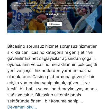
Bitcasino sorunsuz hizmet sorunsuz hizmetler
sıklıkla canlı casino kategorisini genişletir ve
güvenilir hizmet sağlayıcılar açısından çoğalır,
oyuncuların ve casino meraklılarının çok çeşitli
yeni ve çeşitli hizmetlerden yararlanmasına
olanak tanır. Casino platformuna güvenilir bir
erişim yöntemine sahip olmak, güvenilir ve
keyifli bir bahis ve casino deneyimi yaşamanızı
sağlayacaktır. Bitcasino ülkemiz bahis
sektöründe önemli bir konuma sahip …
Devamını oku…