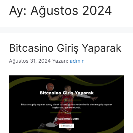
Ay:
Ağustos 2024
Bitcasino Giriş Yaparak
Ağustos 31, 2024
Yazarı:
admin