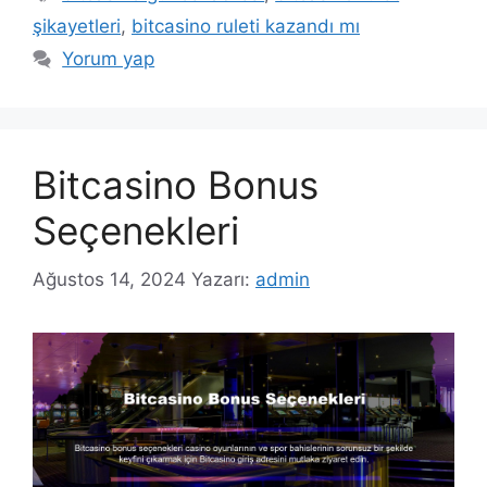
şikayetleri
,
bitcasino ruleti kazandı mı
Yorum yap
Bitcasino Bonus
Seçenekleri
Ağustos 14, 2024
Yazarı:
admin