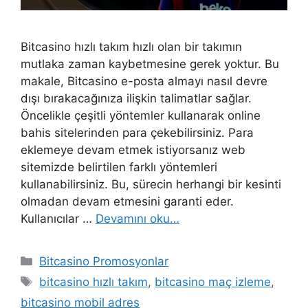
Bitcasino hızlı takım hızlı olan bir takımın
mutlaka zaman kaybetmesine gerek yoktur. Bu
makale, Bitcasino e-posta almayı nasıl devre
dışı bırakacağınıza ilişkin talimatlar sağlar.
Öncelikle çeşitli yöntemler kullanarak online
bahis sitelerinden para çekebilirsiniz. Para
eklemeye devam etmek istiyorsanız web
sitemizde belirtilen farklı yöntemleri
kullanabilirsiniz. Bu, sürecin herhangi bir kesinti
olmadan devam etmesini garanti eder.
Kullanıcılar …
Devamını oku…
Kategoriler
Bitcasino Promosyonlar
Etiketler
bitcasino hızlı takım
,
bitcasino maç izleme
,
bitcasino mobil adres