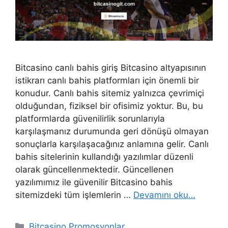
Bitcasino canlı bahis giriş Bitcasino altyapısının
istikrarı canlı bahis platformları için önemli bir
konudur. Canlı bahis sitemiz yalnızca çevrimiçi
olduğundan, fiziksel bir ofisimiz yoktur. Bu, bu
platformlarda güvenilirlik sorunlarıyla
karşılaşmanız durumunda geri dönüşü olmayan
sonuçlarla karşılaşacağınız anlamına gelir. Canlı
bahis sitelerinin kullandığı yazılımlar düzenli
olarak güncellenmektedir. Güncellenen
yazılımımız ile güvenilir Bitcasino bahis
sitemizdeki tüm işlemlerin …
Devamını oku…
Kategoriler
Bitcasino Promosyonlar