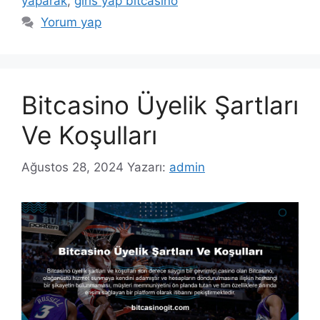
yaparak
,
giris yap bitcasino
Yorum yap
Bitcasino Üyelik Şartları
Ve Koşulları
Ağustos 28, 2024
Yazarı:
admin