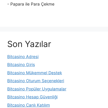
- Papara ile Para Çekme
Son Yazılar
Bitcasino Adresi
Bitcasino Giriş
Bitcasino Mükemmel Destek
Bitcasino Oturum Seçenekleri
Bitcasino Popüler Uygulamalar
Bitcasino Hesap Güvenliği
Bitcasino Canlı Katılım