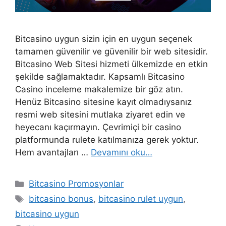
Bitcasino uygun sizin için en uygun seçenek
tamamen güvenilir ve güvenilir bir web sitesidir.
Bitcasino Web Sitesi hizmeti ülkemizde en etkin
şekilde sağlamaktadır. Kapsamlı Bitcasino
Casino inceleme makalemize bir göz atın.
Henüz Bitcasino sitesine kayıt olmadıysanız
resmi web sitesini mutlaka ziyaret edin ve
heyecanı kaçırmayın. Çevrimiçi bir casino
platformunda rulete katılmanıza gerek yoktur.
Hem avantajları …
Devamını oku…
Kategoriler
Bitcasino Promosyonlar
Etiketler
bitcasino bonus
,
bitcasino rulet uygun
,
bitcasino uygun