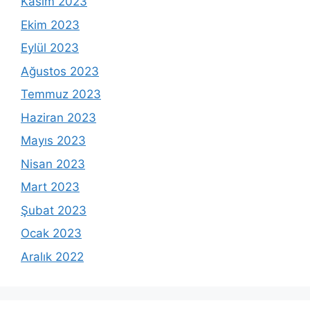
Kasım 2023
Ekim 2023
Eylül 2023
Ağustos 2023
Temmuz 2023
Haziran 2023
Mayıs 2023
Nisan 2023
Mart 2023
Şubat 2023
Ocak 2023
Aralık 2022