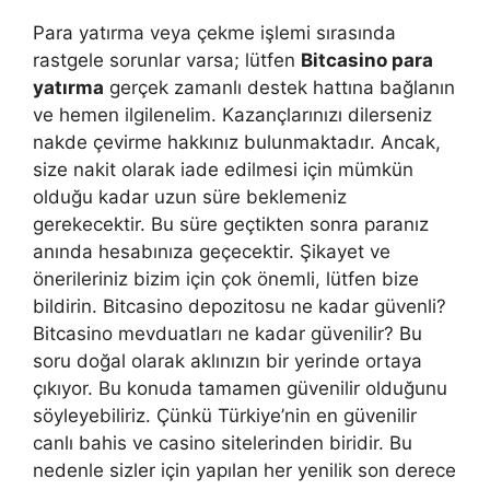
Para yatırma veya çekme işlemi sırasında
rastgele sorunlar varsa; lütfen
Bitcasino para
yatırma
gerçek zamanlı destek hattına bağlanın
ve hemen ilgilenelim. Kazançlarınızı dilerseniz
nakde çevirme hakkınız bulunmaktadır. Ancak,
size nakit olarak iade edilmesi için mümkün
olduğu kadar uzun süre beklemeniz
gerekecektir. Bu süre geçtikten sonra paranız
anında hesabınıza geçecektir. Şikayet ve
önerileriniz bizim için çok önemli, lütfen bize
bildirin. Bitcasino depozitosu ne kadar güvenli?
Bitcasino mevduatları ne kadar güvenilir? Bu
soru doğal olarak aklınızın bir yerinde ortaya
çıkıyor. Bu konuda tamamen güvenilir olduğunu
söyleyebiliriz. Çünkü Türkiye’nin en güvenilir
canlı bahis ve casino sitelerinden biridir. Bu
nedenle sizler için yapılan her yenilik son derece