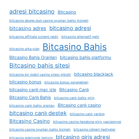
adresi bitcasino
Bitcasino
bitcasino abone olun casino oyunları bahis hizmeti
bitcasino adresi
bitcasino adres
bitcasino affiliate sistemi nedir
bitcasino alternatif gelir
Bitcasino Bahis
bitcasino arka plan
Bitcasino Bahis Oranları
bitcasino bahis platformu
Bitcasino bahis sitesi
bitcasino blackjack
bitcasino bir mobil casino sitesi gibidir
bitcasino bonus
bitcasino bonus seçenekleri
bitcasino canli maç izle
Bitcasino Canlı
Bitcasino Canlı Bahis
bitcasino canlı bahis giriş
Bitcasino canlı casino
bitcasino canlı bahis oranları
bitcasino canlı destek
bitcasino canlı yardım
Bitcasino Casino
bitcasino casino hesabına giriş yapılamıyor
bitcasino casino oyunları bahis hizmeti
bitcasino cömert hediyeler
bitcasino giris adresi
bitcasino elektronik i̇letişim