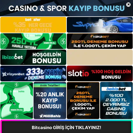
×
Bitcasino GİRİŞ İÇİN TIKLAYINIZ!