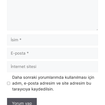
İsim
E-
posta
İnternet
sitesi
Daha sonraki yorumlarımda kullanılması için
adım, e-posta adresim ve site adresim bu
tarayıcıya kaydedilsin.