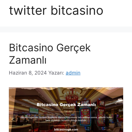
twitter bitcasino
Bitcasino Gerçek
Zamanlı
Haziran 8, 2024
Yazarı:
admin