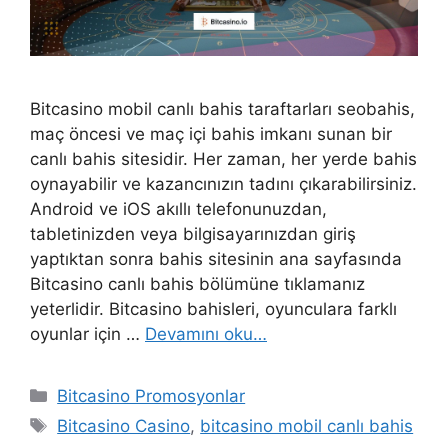
Bitcasino mobil canlı bahis taraftarları seobahis,
maç öncesi ve maç içi bahis imkanı sunan bir
canlı bahis sitesidir. Her zaman, her yerde bahis
oynayabilir ve kazancınızın tadını çıkarabilirsiniz.
Android ve iOS akıllı telefonunuzdan,
tabletinizden veya bilgisayarınızdan giriş
yaptıktan sonra bahis sitesinin ana sayfasında
Bitcasino canlı bahis bölümüne tıklamanız
yeterlidir. Bitcasino bahisleri, oyunculara farklı
oyunlar için …
Devamını oku…
Kategoriler
Bitcasino Promosyonlar
Etiketler
Bitcasino Casino
,
bitcasino mobil canlı bahis