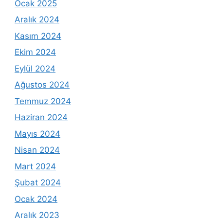
Ocak 2025
Aralık 2024
Kasım 2024
Ekim 2024
Eylül 2024
Ağustos 2024
Temmuz 2024
Haziran 2024
Mayıs 2024
Nisan 2024
Mart 2024
Şubat 2024
Ocak 2024
Aralık 2023