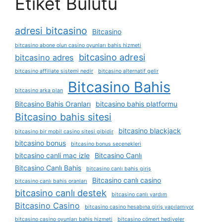
Etiket Bulutu
adresi bitcasino
Bitcasino
bitcasino abone olun casino oyunları bahis hizmeti
bitcasino adresi
bitcasino adres
bitcasino affiliate sistemi nedir
bitcasino alternatif gelir
Bitcasino Bahis
bitcasino arka plan
Bitcasino Bahis Oranları
bitcasino bahis platformu
Bitcasino bahis sitesi
bitcasino blackjack
bitcasino bir mobil casino sitesi gibidir
bitcasino bonus
bitcasino bonus seçenekleri
bitcasino canli maç izle
Bitcasino Canlı
Bitcasino Canlı Bahis
bitcasino canlı bahis giriş
Bitcasino canlı casino
bitcasino canlı bahis oranları
bitcasino canlı destek
bitcasino canlı yardım
Bitcasino Casino
bitcasino casino hesabına giriş yapılamıyor
bitcasino casino oyunları bahis hizmeti
bitcasino cömert hediyeler