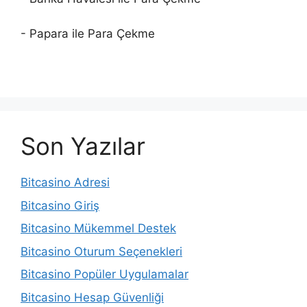
- Papara ile Para Çekme
Son Yazılar
Bitcasino Adresi
Bitcasino Giriş
Bitcasino Mükemmel Destek
Bitcasino Oturum Seçenekleri
Bitcasino Popüler Uygulamalar
Bitcasino Hesap Güvenliği