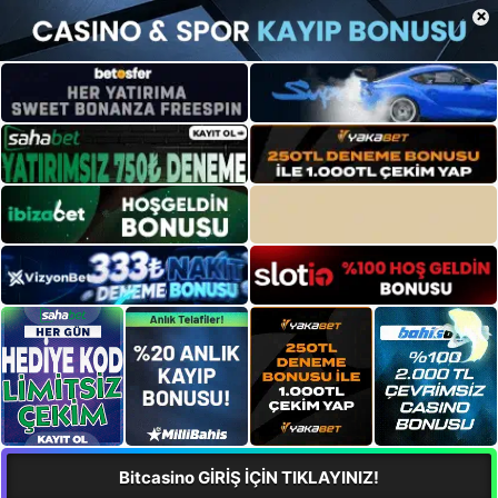
×
Bitcasino GİRİŞ İÇİN TIKLAYINIZ!