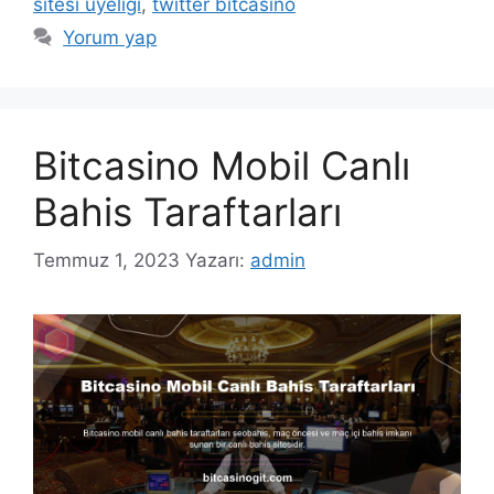
sitesi üyeliği
,
twitter bitcasino
Yorum yap
Bitcasino Mobil Canlı
Bahis Taraftarları
Temmuz 1, 2023
Yazarı:
admin