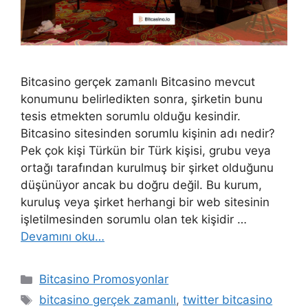
Bitcasino gerçek zamanlı Bitcasino mevcut
konumunu belirledikten sonra, şirketin bunu
tesis etmekten sorumlu olduğu kesindir.
Bitcasino sitesinden sorumlu kişinin adı nedir?
Pek çok kişi Türkün bir Türk kişisi, grubu veya
ortağı tarafından kurulmuş bir şirket olduğunu
düşünüyor ancak bu doğru değil. Bu kurum,
kuruluş veya şirket herhangi bir web sitesinin
işletilmesinden sorumlu olan tek kişidir …
Devamını oku…
Kategoriler
Bitcasino Promosyonlar
Etiketler
bitcasino gerçek zamanlı
,
twitter bitcasino