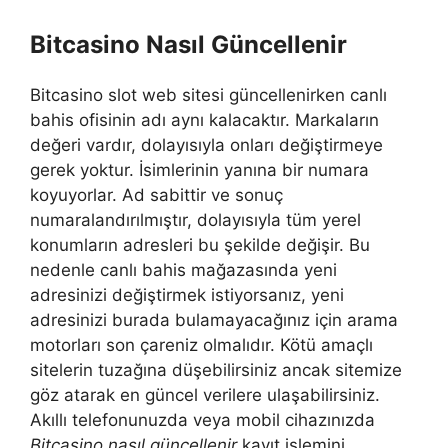
Bitcasino Nasıl Güncellenir
Bitcasino slot web sitesi güncellenirken canlı
bahis ofisinin adı aynı kalacaktır. Markaların
değeri vardır, dolayısıyla onları değiştirmeye
gerek yoktur. İsimlerinin yanına bir numara
koyuyorlar. Ad sabittir ve sonuç
numaralandırılmıştır, dolayısıyla tüm yerel
konumların adresleri bu şekilde değişir. Bu
nedenle canlı bahis mağazasında yeni
adresinizi değiştirmek istiyorsanız, yeni
adresinizi burada bulamayacağınız için arama
motorları son çareniz olmalıdır. Kötü amaçlı
sitelerin tuzağına düşebilirsiniz ancak sitemize
göz atarak en güncel verilere ulaşabilirsiniz.
Akıllı telefonunuzda veya mobil cihazınızda
Bitcasino nasıl güncellenir
kayıt işlemini