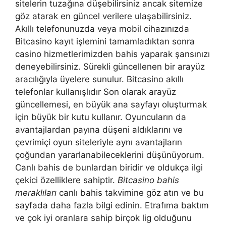
sitelerin tuzağına düşebilirsiniz ancak sitemize
göz atarak en güncel verilere ulaşabilirsiniz.
Akıllı telefonunuzda veya mobil cihazınızda
Bitcasino kayıt işlemini tamamladıktan sonra
casino hizmetlerimizden bahis yaparak şansınızı
deneyebilirsiniz. Sürekli güncellenen bir arayüz
aracılığıyla üyelere sunulur. Bitcasino akıllı
telefonlar kullanışlıdır Son olarak arayüz
güncellemesi, en büyük ana sayfayı oluşturmak
için büyük bir kutu kullanır. Oyuncuların da
avantajlardan payına düşeni aldıklarını ve
çevrimiçi oyun siteleriyle aynı avantajların
çoğundan yararlanabileceklerini düşünüyorum.
Canlı bahis de bunlardan biridir ve oldukça ilgi
çekici özelliklere sahiptir.
Bitcasino bahis
meraklıları
canlı bahis takvimine göz atın ve bu
sayfada daha fazla bilgi edinin. Etrafıma baktım
ve çok iyi oranlara sahip birçok lig olduğunu