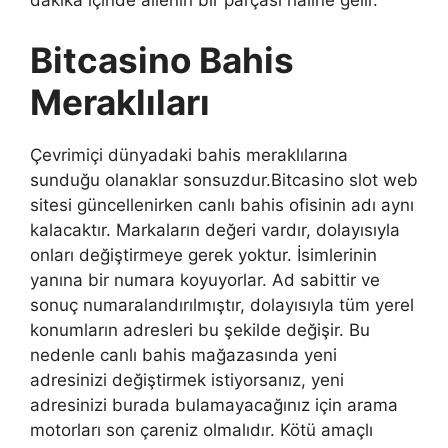
dakika içinde ailenin bir parçası haline gelir.
Bitcasino Bahis
Meraklıları
Çevrimiçi dünyadaki bahis meraklılarına
sunduğu olanaklar sonsuzdur.Bitcasino slot web
sitesi güncellenirken canlı bahis ofisinin adı aynı
kalacaktır. Markaların değeri vardır, dolayısıyla
onları değiştirmeye gerek yoktur. İsimlerinin
yanına bir numara koyuyorlar. Ad sabittir ve
sonuç numaralandırılmıştır, dolayısıyla tüm yerel
konumların adresleri bu şekilde değişir. Bu
nedenle canlı bahis mağazasında yeni
adresinizi değiştirmek istiyorsanız, yeni
adresinizi burada bulamayacağınız için arama
motorları son çareniz olmalıdır. Kötü amaçlı