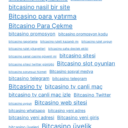
bitcasino nasil bir site
Bitcasino para yatırma
Bitcasino Para Çekme
bitcasino promosyon
bitcasino promosyon kodu
bitcasino raporlama
bitcasino ruleti kazandı mı
bitcasino rulet uygun
bitcasino rulet şikayetleri
bitcasino saha destek ekibi
bitcasino sitesi
bitcasino sanal casino güvenli mi
Bitcasino slot oyunları
bitcasino sitesi twitter günlüğü
Bitcasino sosyal medya
bitcasino sorunsuz hizmet
bitcasino telegram
bitcasino telegram
Bitcasino tv
bitcasino tv canli maç
bitcasino tv canli maç izle
Bitcasino Twitter
Bitcasino web sitesi
bitcasino uygun
bitcasino whatsapp
bitcasino yeni adres
bitcasino yeni adresi
Bitcasino yeni giriş
Bitcasino üyelik
bitcasino üyeleri