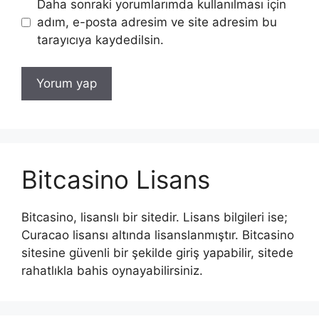
Daha sonraki yorumlarımda kullanılması için
adım, e-posta adresim ve site adresim bu
tarayıcıya kaydedilsin.
Bitcasino Lisans
Bitcasino, lisanslı bir sitedir. Lisans bilgileri ise;
Curacao lisansı altında lisanslanmıştır. Bitcasino
sitesine güvenli bir şekilde giriş yapabilir, sitede
rahatlıkla bahis oynayabilirsiniz.