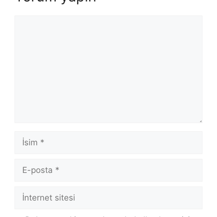
Yorum
İsim
E-
posta
İnternet
sitesi