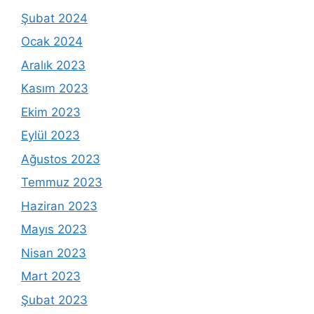
Şubat 2024
Ocak 2024
Aralık 2023
Kasım 2023
Ekim 2023
Eylül 2023
Ağustos 2023
Temmuz 2023
Haziran 2023
Mayıs 2023
Nisan 2023
Mart 2023
Şubat 2023