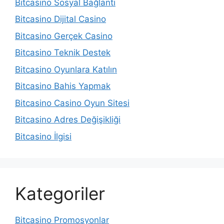
Bitcasino Sosyal Bağlantı
Bitcasino Dijital Casino
Bitcasino Gerçek Casino
Bitcasino Teknik Destek
Bitcasino Oyunlara Katılın
Bitcasino Bahis Yapmak
Bitcasino Casino Oyun Sitesi
Bitcasino Adres Değişikliği
Bitcasino İlgisi
Kategoriler
Bitcasino Promosyonlar