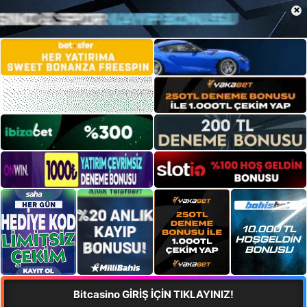
×
Bitcasino GİRİŞ İÇİN TIKLAYINIZ!