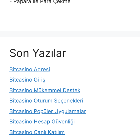
- Papara ile Para Çekme
Son Yazılar
Bitcasino Adresi
Bitcasino Giriş
Bitcasino Mükemmel Destek
Bitcasino Oturum Seçenekleri
Bitcasino Popüler Uygulamalar
Bitcasino Hesap Güvenliği
Bitcasino Canlı Katılım