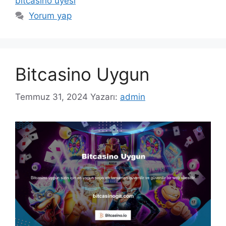
bitcasino üyesi
Yorum yap
Bitcasino Uygun
Temmuz 31, 2024
Yazarı:
admin