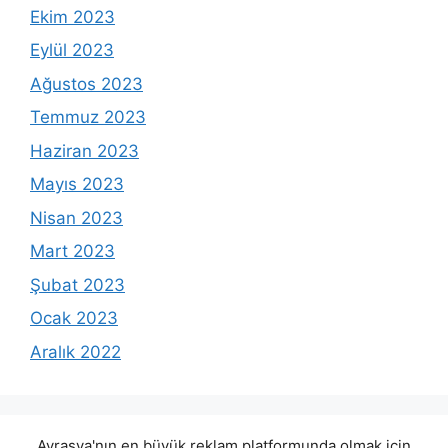
Ekim 2023
Eylül 2023
Ağustos 2023
Temmuz 2023
Haziran 2023
Mayıs 2023
Nisan 2023
Mart 2023
Şubat 2023
Ocak 2023
Aralık 2022
Avrasya'nın en büyük reklam platformunda olmak için