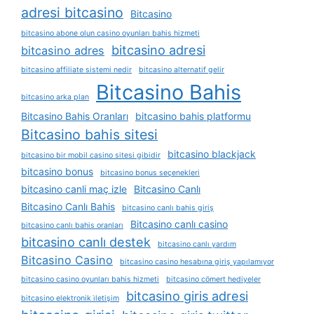
adresi bitcasino
Bitcasino
bitcasino abone olun casino oyunları bahis hizmeti
bitcasino adresi
bitcasino adres
bitcasino affiliate sistemi nedir
bitcasino alternatif gelir
Bitcasino Bahis
bitcasino arka plan
Bitcasino Bahis Oranları
bitcasino bahis platformu
Bitcasino bahis sitesi
bitcasino blackjack
bitcasino bir mobil casino sitesi gibidir
bitcasino bonus
bitcasino bonus seçenekleri
bitcasino canli maç izle
Bitcasino Canlı
Bitcasino Canlı Bahis
bitcasino canlı bahis giriş
Bitcasino canlı casino
bitcasino canlı bahis oranları
bitcasino canlı destek
bitcasino canlı yardım
Bitcasino Casino
bitcasino casino hesabına giriş yapılamıyor
bitcasino casino oyunları bahis hizmeti
bitcasino cömert hediyeler
bitcasino giris adresi
bitcasino elektronik i̇letişim