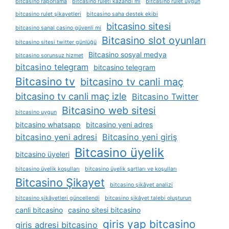
bitcasino raporlama
bitcasino ruleti kazandı mı
bitcasino rulet uygun
bitcasino rulet şikayetleri
bitcasino saha destek ekibi
bitcasino sitesi
bitcasino sanal casino güvenli mi
Bitcasino slot oyunları
bitcasino sitesi twitter günlüğü
Bitcasino sosyal medya
bitcasino sorunsuz hizmet
bitcasino telegram
bitcasino telegram
Bitcasino tv
bitcasino tv canli maç
bitcasino tv canli maç izle
Bitcasino Twitter
Bitcasino web sitesi
bitcasino uygun
bitcasino whatsapp
bitcasino yeni adres
bitcasino yeni adresi
Bitcasino yeni giriş
Bitcasino üyelik
bitcasino üyeleri
bitcasino üyelik koşulları
bitcasino üyelik şartları ve koşulları
Bitcasino Şikayet
bitcasino şikâyet analizi
bitcasino şikâyetleri güncellendi
bitcasino şikâyet talebi oluşturun
canli bitcasino
casino sitesi bitcasino
giris yap bitcasino
giris adresi bitcasino