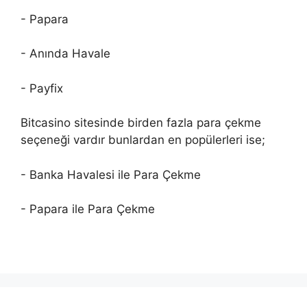
- Papara
- Anında Havale
- Payfix
Bitcasino sitesinde birden fazla para çekme
seçeneği vardır bunlardan en popülerleri ise;
- Banka Havalesi ile Para Çekme
- Papara ile Para Çekme