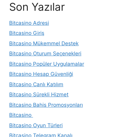
Son Yazılar
Bitcasino Adresi
Bitcasino Giriş
Bitcasino Mükemmel Destek
Bitcasino Oturum Seçenekleri
Bitcasino Popüler Uygulamalar
Bitcasino Hesap Güvenliği
Bitcasino Canlı Katılım
Bitcasino Sürekli Hizmet
Bitcasino Bahis Promosyonları
Bitcasino
Bitcasino Oyun Türleri
Bitcasino Telegram Kanalı