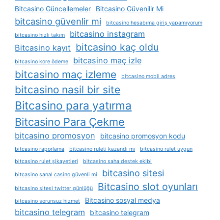
Bitcasino Güncellemeler
Bitcasino Güvenilir Mi
bitcasino güvenlir mi
bitcasino hesabıma giriş yapamıyorum
bitcasino instagram
bitcasino hızlı takım
bitcasino kaç oldu
Bitcasino kayıt
bitcasino maç izle
bitcasino kore ödeme
bitcasino maç izleme
bitcasino mobil adres
bitcasino nasil bir site
Bitcasino para yatırma
Bitcasino Para Çekme
bitcasino promosyon
bitcasino promosyon kodu
bitcasino raporlama
bitcasino ruleti kazandı mı
bitcasino rulet uygun
bitcasino rulet şikayetleri
bitcasino saha destek ekibi
bitcasino sitesi
bitcasino sanal casino güvenli mi
Bitcasino slot oyunları
bitcasino sitesi twitter günlüğü
Bitcasino sosyal medya
bitcasino sorunsuz hizmet
bitcasino telegram
bitcasino telegram