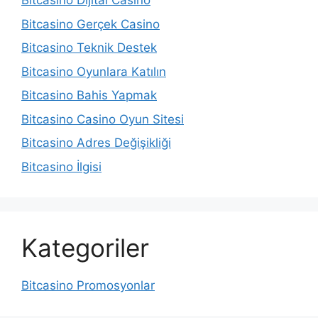
Bitcasino Dijital Casino
Bitcasino Gerçek Casino
Bitcasino Teknik Destek
Bitcasino Oyunlara Katılın
Bitcasino Bahis Yapmak
Bitcasino Casino Oyun Sitesi
Bitcasino Adres Değişikliği
Bitcasino İlgisi
Kategoriler
Bitcasino Promosyonlar