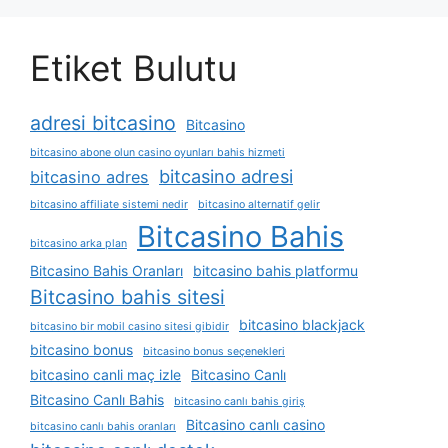
Etiket Bulutu
adresi bitcasino
Bitcasino
bitcasino abone olun casino oyunları bahis hizmeti
bitcasino adresi
bitcasino adres
bitcasino affiliate sistemi nedir
bitcasino alternatif gelir
Bitcasino Bahis
bitcasino arka plan
Bitcasino Bahis Oranları
bitcasino bahis platformu
Bitcasino bahis sitesi
bitcasino blackjack
bitcasino bir mobil casino sitesi gibidir
bitcasino bonus
bitcasino bonus seçenekleri
bitcasino canli maç izle
Bitcasino Canlı
Bitcasino Canlı Bahis
bitcasino canlı bahis giriş
Bitcasino canlı casino
bitcasino canlı bahis oranları