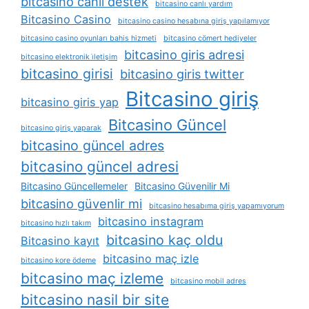
bitcasino canlı destek
bitcasino canlı yardım
Bitcasino Casino
bitcasino casino hesabına giriş yapılamıyor
bitcasino casino oyunları bahis hizmeti
bitcasino cömert hediyeler
bitcasino giris adresi
bitcasino elektronik i̇letişim
bitcasino girisi
bitcasino giris twitter
Bitcasino giriş
bitcasino giris yap
Bitcasino Güncel
bitcasino giriş yaparak
bitcasino güncel adres
bitcasino güncel adresi
Bitcasino Güncellemeler
Bitcasino Güvenilir Mi
bitcasino güvenlir mi
bitcasino hesabıma giriş yapamıyorum
bitcasino instagram
bitcasino hızlı takım
bitcasino kaç oldu
Bitcasino kayıt
bitcasino maç izle
bitcasino kore ödeme
bitcasino maç izleme
bitcasino mobil adres
bitcasino nasil bir site