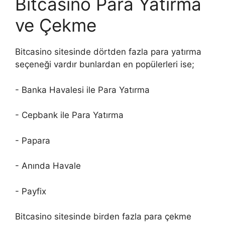
Bitcasino Para Yatırma
ve Çekme
Bitcasino sitesinde dörtden fazla para yatırma
seçeneği vardır bunlardan en popülerleri ise;
- Banka Havalesi ile Para Yatırma
- Cepbank ile Para Yatırma
- Papara
- Anında Havale
- Payfix
Bitcasino sitesinde birden fazla para çekme