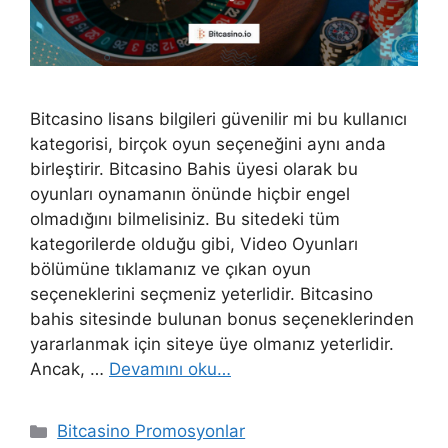
Bitcasino lisans bilgileri güvenilir mi bu kullanıcı
kategorisi, birçok oyun seçeneğini aynı anda
birleştirir. Bitcasino Bahis üyesi olarak bu
oyunları oynamanın önünde hiçbir engel
olmadığını bilmelisiniz. Bu sitedeki tüm
kategorilerde olduğu gibi, Video Oyunları
bölümüne tıklamanız ve çıkan oyun
seçeneklerini seçmeniz yeterlidir. Bitcasino
bahis sitesinde bulunan bonus seçeneklerinden
yararlanmak için siteye üye olmanız yeterlidir.
Ancak, …
Devamını oku…
Kategoriler
Bitcasino Promosyonlar