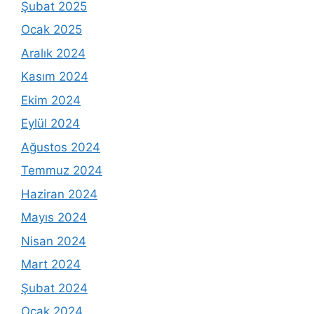
Şubat 2025
Ocak 2025
Aralık 2024
Kasım 2024
Ekim 2024
Eylül 2024
Ağustos 2024
Temmuz 2024
Haziran 2024
Mayıs 2024
Nisan 2024
Mart 2024
Şubat 2024
Ocak 2024