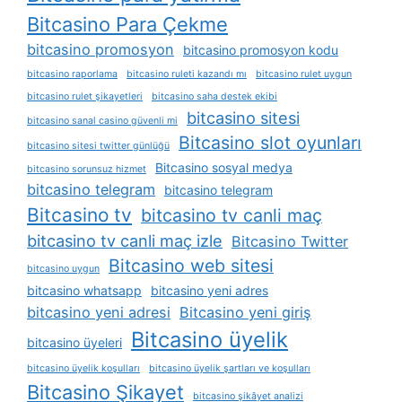
Bitcasino Para Çekme
bitcasino promosyon
bitcasino promosyon kodu
bitcasino raporlama
bitcasino ruleti kazandı mı
bitcasino rulet uygun
bitcasino rulet şikayetleri
bitcasino saha destek ekibi
bitcasino sitesi
bitcasino sanal casino güvenli mi
Bitcasino slot oyunları
bitcasino sitesi twitter günlüğü
Bitcasino sosyal medya
bitcasino sorunsuz hizmet
bitcasino telegram
bitcasino telegram
Bitcasino tv
bitcasino tv canli maç
bitcasino tv canli maç izle
Bitcasino Twitter
Bitcasino web sitesi
bitcasino uygun
bitcasino whatsapp
bitcasino yeni adres
bitcasino yeni adresi
Bitcasino yeni giriş
Bitcasino üyelik
bitcasino üyeleri
bitcasino üyelik koşulları
bitcasino üyelik şartları ve koşulları
Bitcasino Şikayet
bitcasino şikâyet analizi