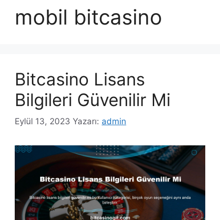
mobil bitcasino
Bitcasino Lisans
Bilgileri Güvenilir Mi
Eylül 13, 2023
Yazarı:
admin