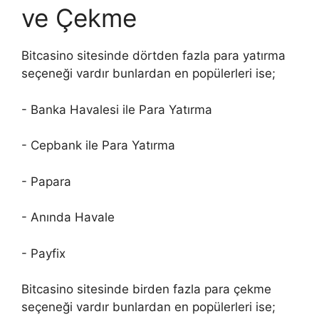
ve Çekme
Bitcasino sitesinde dörtden fazla para yatırma
seçeneği vardır bunlardan en popülerleri ise;
- Banka Havalesi ile Para Yatırma
- Cepbank ile Para Yatırma
- Papara
- Anında Havale
- Payfix
Bitcasino sitesinde birden fazla para çekme
seçeneği vardır bunlardan en popülerleri ise;