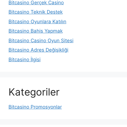
Bitcasino Gerçek Casino
Bitcasino Teknik Destek
Bitcasino Oyunlara Katılın
Bitcasino Bahis Yapmak
Bitcasino Casino Oyun Sitesi
Bitcasino Adres Değişikliği
Bitcasino İlgisi
Kategoriler
Bitcasino Promosyonlar