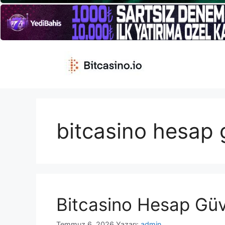
İçeriğe
atla
bitcasino hesap 
Bitcasino Hesap Güv
Temmuz 6, 2026
Yazarı:
admin