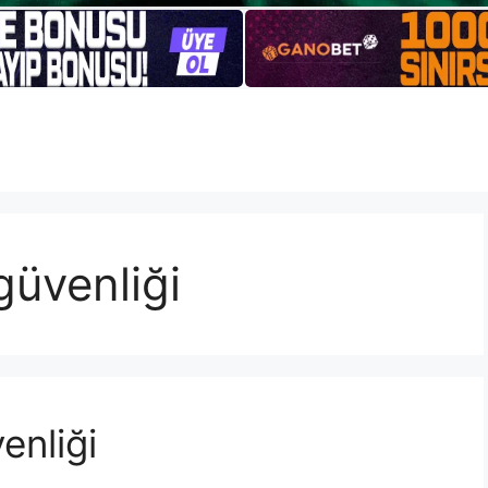
güvenliği
enliği