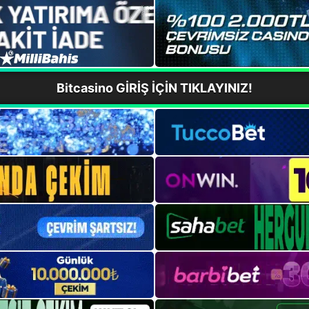
Bitcasino GİRİŞ İÇİN TIKLAYINIZ!