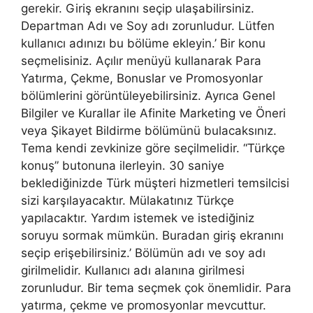
gerekir. Giriş ekranını seçip ulaşabilirsiniz.
Departman Adı ve Soy adı zorunludur. Lütfen
kullanıcı adınızı bu bölüme ekleyin.’ Bir konu
seçmelisiniz. Açılır menüyü kullanarak Para
Yatırma, Çekme, Bonuslar ve Promosyonlar
bölümlerini görüntüleyebilirsiniz. Ayrıca Genel
Bilgiler ve Kurallar ile Afinite Marketing ve Öneri
veya Şikayet Bildirme bölümünü bulacaksınız.
Tema kendi zevkinize göre seçilmelidir. “Türkçe
konuş” butonuna ilerleyin. 30 saniye
beklediğinizde Türk müşteri hizmetleri temsilcisi
sizi karşılayacaktır. Mülakatınız Türkçe
yapılacaktır. Yardım istemek ve istediğiniz
soruyu sormak mümkün. Buradan giriş ekranını
seçip erişebilirsiniz.’ Bölümün adı ve soy adı
girilmelidir. Kullanıcı adı alanına girilmesi
zorunludur. Bir tema seçmek çok önemlidir. Para
yatırma, çekme ve promosyonlar mevcuttur.