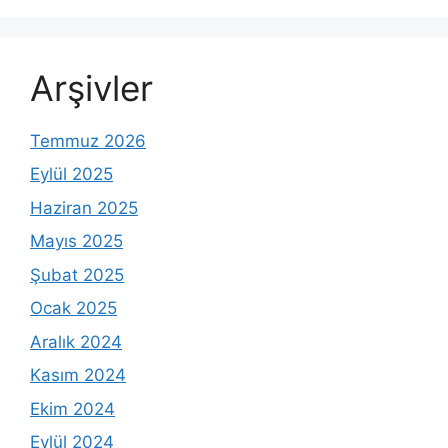
Arşivler
Temmuz 2026
Eylül 2025
Haziran 2025
Mayıs 2025
Şubat 2025
Ocak 2025
Aralık 2024
Kasım 2024
Ekim 2024
Eylül 2024