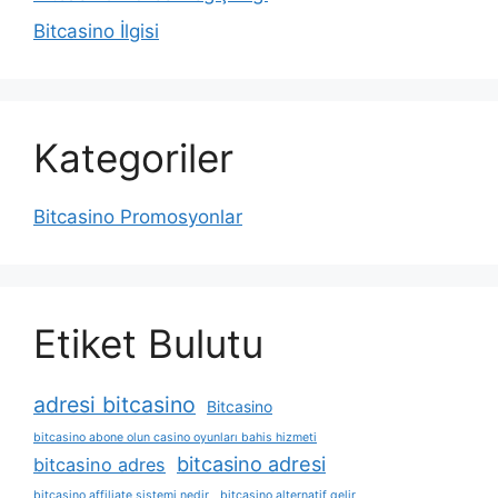
Bitcasino İlgisi
Kategoriler
Bitcasino Promosyonlar
Etiket Bulutu
adresi bitcasino
Bitcasino
bitcasino abone olun casino oyunları bahis hizmeti
bitcasino adresi
bitcasino adres
bitcasino affiliate sistemi nedir
bitcasino alternatif gelir