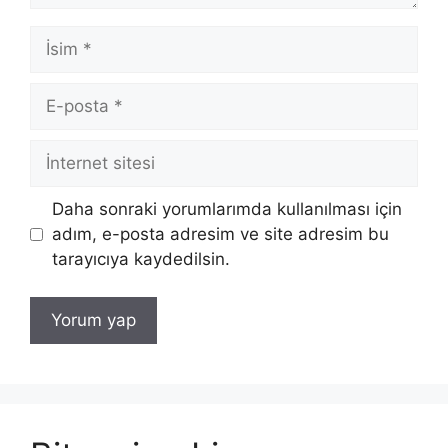
İsim
E-
posta
İnternet
sitesi
Daha sonraki yorumlarımda kullanılması için
adım, e-posta adresim ve site adresim bu
tarayıcıya kaydedilsin.