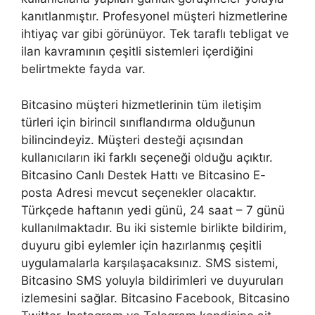
kanıtlanmıştır. Profesyonel müşteri hizmetlerine
ihtiyaç var gibi görünüyor. Tek taraflı tebligat ve
ilan kavramının çeşitli sistemleri içerdiğini
belirtmekte fayda var.
Bitcasino müşteri hizmetlerinin tüm iletişim
türleri için birincil sınıflandırma olduğunun
bilincindeyiz. Müşteri desteği açısından
kullanıcıların iki farklı seçeneği olduğu açıktır.
Bitcasino Canlı Destek Hattı ve Bitcasino E-
posta Adresi mevcut seçenekler olacaktır.
Türkçede haftanın yedi günü, 24 saat – 7 günü
kullanılmaktadır. Bu iki sistemle birlikte bildirim,
duyuru gibi eylemler için hazırlanmış çeşitli
uygulamalarla karşılaşacaksınız. SMS sistemi,
Bitcasino SMS yoluyla bildirimleri ve duyuruları
izlemesini sağlar. Bitcasino Facebook, Bitcasino