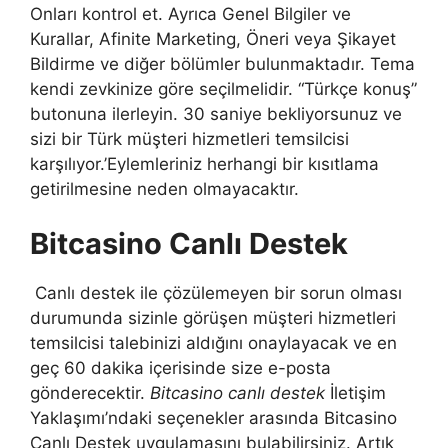
Onları kontrol et. Ayrıca Genel Bilgiler ve
Kurallar, Afinite Marketing, Öneri veya Şikayet
Bildirme ve diğer bölümler bulunmaktadır. Tema
kendi zevkinize göre seçilmelidir. “Türkçe konuş”
butonuna ilerleyin. 30 saniye bekliyorsunuz ve
sizi bir Türk müşteri hizmetleri temsilcisi
karşılıyor.’Eylemleriniz herhangi bir kısıtlama
getirilmesine neden olmayacaktır.
Bitcasino Canlı Destek
Canlı destek ile çözülemeyen bir sorun olması
durumunda sizinle görüşen müşteri hizmetleri
temsilcisi talebinizi aldığını onaylayacak ve en
geç 60 dakika içerisinde size e-posta
gönderecektir.
Bitcasino canlı destek
İletişim
Yaklaşımı’ndaki seçenekler arasında Bitcasino
Canlı Destek uygulamasını bulabilirsiniz. Artık