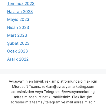
Temmuz 2023
Haziran 2023
Mayıs 2023
Nisan 2023
Mart 2023
Şubat 2023
Ocak 2023
Aralık 2022
Avrasya'nın en büyük reklam platformunda olmak için
Microsoft Teams:
reklam@avrasyamarketing.com
adresimizden veya Telegram: @Avrasyamarketing
adresimizden irtibat kurabilirsiniz. (Tek iletişim
adreslerimiz teams / telegram ve mail adresimizdir.