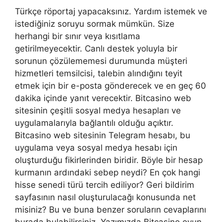
Türkçe röportaj yapacaksınız. Yardım istemek ve
istediğiniz soruyu sormak mümkün. Size
herhangi bir sınır veya kısıtlama
getirilmeyecektir. Canlı destek yoluyla bir
sorunun çözülememesi durumunda müşteri
hizmetleri temsilcisi, talebin alındığını teyit
etmek için bir e-posta gönderecek ve en geç 60
dakika içinde yanıt verecektir. Bitcasino web
sitesinin çeşitli sosyal medya hesapları ve
uygulamalarıyla bağlantılı olduğu açıktır.
Bitcasino web sitesinin Telegram hesabı, bu
uygulama veya sosyal medya hesabı için
oluşturduğu fikirlerinden biridir. Böyle bir hesap
kurmanın ardındaki sebep neydi? En çok hangi
hisse senedi türü tercih ediliyor? Geri bildirim
sayfasının nasıl oluşturulacağı konusunda net
misiniz? Bu ve buna benzer soruların cevaplarını
burada bulabilirsiniz. Yazımızda Bitcasino oyun