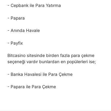
- Cepbank ile Para Yatırma
- Papara
- Anında Havale
- Payfix
Bitcasino sitesinde birden fazla para çekme
seçeneği vardır bunlardan en popülerleri ise;
- Banka Havalesi ile Para Çekme
- Papara ile Para Çekme