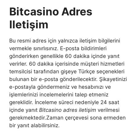
Bitcasino Adres
Iletişim
Bu resmi adres için yalnızca iletişim bilgilerini
vermekle sınırlısınız. E-posta bildirimleri
gönderirken genellikle 60 dakika içinde yanıt
verirler. 60 dakika içerisinde müşteri hizmetleri
temsilcisi tarafından gişeye Türkçe seçenekleri
bulunan bir e-posta gönderilecektir. Şikayetinizi
e-postayla göndermeniz ve hesabınızı ve
işlemlerinizi incelemelerini talep etmeniz
gereklidir. İnceleme süreci nedeniyle 24 saat
içinde yanıt
Bitcasino adres iletişim
verilmesi
gerekmektedir.Zaman çerçevesi sona ermeden
bir yanıt alabilirsiniz.