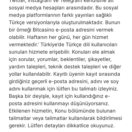
Twitter, Instagram ve Telegram kendisine ait
sosyal medya hesapları arasındadır. Bu sosyal
medya platformlarının farklı yayınları sağlıklı
Türkçe versiyonlarıyla oluşturulmaktadır. Bunun
bir örneği Bitcasino e-posta adresini vermek
olabilir. Haftanın her günü, her gün hizmet
vermektedir.’ Türkiye’de Türkçe dili kullanıcıları
sunulan hizmete erişebilir. Konuları ele almak
için sorular, yorumlar, beklentiler, şikayetler,
yardım talepleri, teknik destek talepleri ve diğer
yollar kullanılabilir. Kayıtlı üyenin kayıt sırasında
girdiğiniz geçerli e-posta adresini, adını ve soy
adını kullanmak için lütfen bu talimatı izleyiniz.
Başka bir deyişle, kayıt için kullandığınız e-
posta adresini kullanmayı düşünüyorsanız.
Etkilenen hizmetin, Konu bölümünde bulunan
talimatlar veya talimatlar kullanılarak bildirilmesi
gerekir. Lütfen detayları dikkatlice okuyunuz.