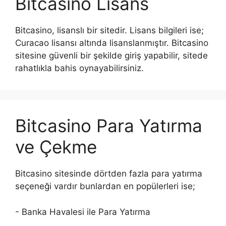
Bitcasino Lisans
Bitcasino, lisanslı bir sitedir. Lisans bilgileri ise;
Curacao lisansı altında lisanslanmıştır. Bitcasino
sitesine güvenli bir şekilde giriş yapabilir, sitede
rahatlıkla bahis oynayabilirsiniz.
Bitcasino Para Yatırma
ve Çekme
Bitcasino sitesinde dörtden fazla para yatırma
seçeneği vardır bunlardan en popülerleri ise;
- Banka Havalesi ile Para Yatırma