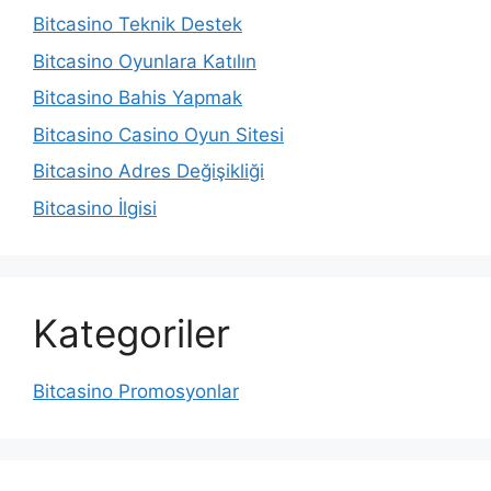
Bitcasino Teknik Destek
Bitcasino Oyunlara Katılın
Bitcasino Bahis Yapmak
Bitcasino Casino Oyun Sitesi
Bitcasino Adres Değişikliği
Bitcasino İlgisi
Kategoriler
Bitcasino Promosyonlar