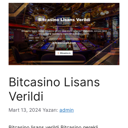
Bitcasino Lisans
Verildi
Mart 13, 2024
Yazarı:
admin
Bitcasino lisans verildi Bitcasino gerekli