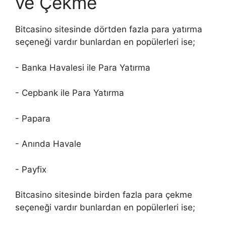
ve Çekme
Bitcasino sitesinde dörtden fazla para yatırma
seçeneği vardır bunlardan en popülerleri ise;
- Banka Havalesi ile Para Yatırma
- Cepbank ile Para Yatırma
- Papara
- Anında Havale
- Payfix
Bitcasino sitesinde birden fazla para çekme
seçeneği vardır bunlardan en popülerleri ise;