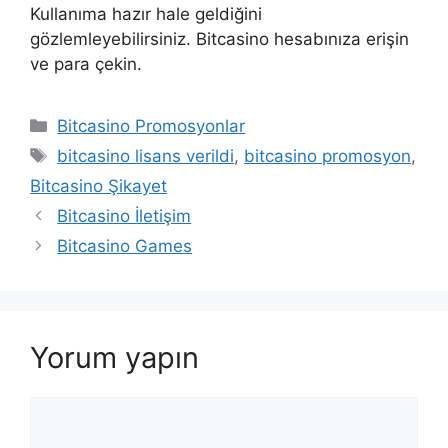
Kullanıma hazır hale geldiğini
gözlemleyebilirsiniz. Bitcasino hesabınıza erişin
ve para çekin.
Kategoriler
Bitcasino Promosyonlar
Etiketler
bitcasino lisans verildi
,
bitcasino promosyon
,
Bitcasino Şikayet
Bitcasino İletişim
Bitcasino Games
Yorum yapın
Yorum