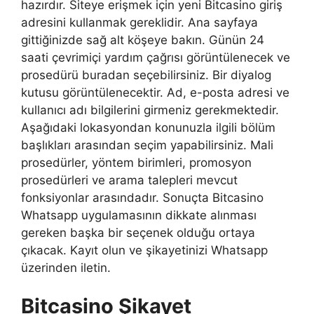
hazırdır. Siteye erişmek için yeni Bitcasino giriş
adresini kullanmak gereklidir. Ana sayfaya
gittiğinizde sağ alt köşeye bakın. Günün 24
saati çevrimiçi yardım çağrısı görüntülenecek ve
prosedürü buradan seçebilirsiniz. Bir diyalog
kutusu görüntülenecektir. Ad, e-posta adresi ve
kullanıcı adı bilgilerini girmeniz gerekmektedir.
Aşağıdaki lokasyondan konunuzla ilgili bölüm
başlıkları arasından seçim yapabilirsiniz. Mali
prosedürler, yöntem birimleri, promosyon
prosedürleri ve arama talepleri mevcut
fonksiyonlar arasındadır. Sonuçta Bitcasino
Whatsapp uygulamasının dikkate alınması
gereken başka bir seçenek olduğu ortaya
çıkacak. Kayıt olun ve şikayetinizi Whatsapp
üzerinden iletin.
Bitcasino Şikayet