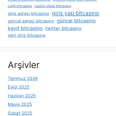
canli bitcasino
casino sitesi bitcasino
giris yap bitcasino
giris adresi bitcasino
güncel bitcasino
güncel adresi bitcasino
kayit bitcasino
twitter bitcasino
yeni giris bitcasino
Arşivler
Temmuz 2026
Eylül 2025
Haziran 2025
Mayıs 2025
Şubat 2025