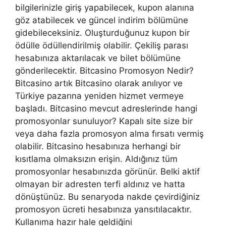
bilgilerinizle giriş yapabilecek, kupon alanına
göz atabilecek ve güncel indirim bölümüne
gidebileceksiniz. Oluşturduğunuz kupon bir
ödülle ödüllendirilmiş olabilir. Çekiliş parası
hesabınıza aktarılacak ve bilet bölümüne
gönderilecektir. Bitcasino Promosyon Nedir?
Bitcasino artık Bitcasino olarak anılıyor ve
Türkiye pazarına yeniden hizmet vermeye
başladı. Bitcasino mevcut adreslerinde hangi
promosyonlar sunuluyor? Kapalı site size bir
veya daha fazla promosyon alma fırsatı vermiş
olabilir. Bitcasino hesabınıza herhangi bir
kısıtlama olmaksızın erişin. Aldığınız tüm
promosyonlar hesabınızda görünür. Belki aktif
olmayan bir adresten terfi aldınız ve hatta
dönüştünüz. Bu senaryoda nakde çevirdiğiniz
promosyon ücreti hesabınıza yansıtılacaktır.
Kullanıma hazır hale geldiğini