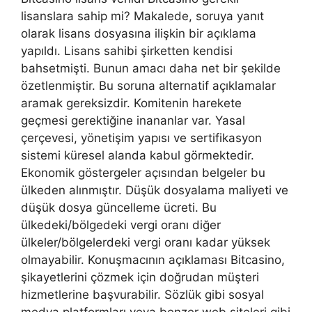
lisanslara sahip mi? Makalede, soruya yanıt
olarak lisans dosyasına ilişkin bir açıklama
yapıldı. Lisans sahibi şirketten kendisi
bahsetmişti. Bunun amacı daha net bir şekilde
özetlenmiştir. Bu soruna alternatif açıklamalar
aramak gereksizdir. Komitenin harekete
geçmesi gerektiğine inananlar var. Yasal
çerçevesi, yönetişim yapısı ve sertifikasyon
sistemi küresel alanda kabul görmektedir.
Ekonomik göstergeler açısından belgeler bu
ülkeden alınmıştır. Düşük dosyalama maliyeti ve
düşük dosya güncelleme ücreti. Bu
ülkedeki/bölgedeki vergi oranı diğer
ülkeler/bölgelerdeki vergi oranı kadar yüksek
olmayabilir. Konuşmacının açıklaması Bitcasino,
şikayetlerini çözmek için doğrudan müşteri
hizmetlerine başvurabilir. Sözlük gibi sosyal