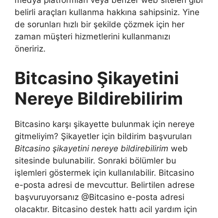
medya platformları veya benzer web siteleri gibi
belirli araçları kullanma hakkına sahipsiniz. Yine
de sorunları hızlı bir şekilde çözmek için her
zaman müşteri hizmetlerini kullanmanızı
öneririz.
Bitcasino Şikayetini
Nereye Bildirebilirim
Bitcasino karşı şikayette bulunmak için nereye
gitmeliyim? Şikayetler için bildirim başvuruları
Bitcasino şikayetini nereye bildirebilirim
web
sitesinde bulunabilir. Sonraki bölümler bu
işlemleri göstermek için kullanılabilir. Bitcasino
e-posta adresi de mevcuttur. Belirtilen adrese
başvuruyorsanız @Bitcasino e-posta adresi
olacaktır. Bitcasino destek hattı acil yardım için