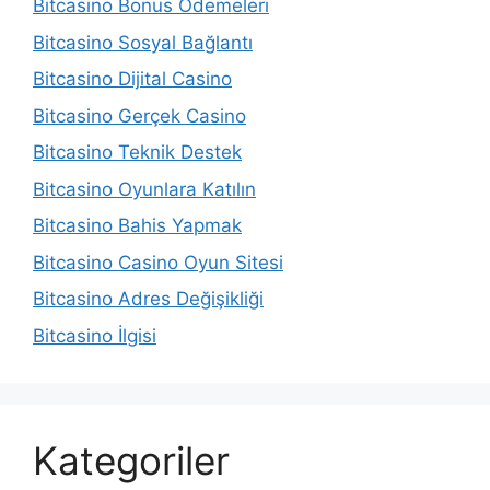
Bitcasino Bonus Ödemeleri
Bitcasino Sosyal Bağlantı
Bitcasino Dijital Casino
Bitcasino Gerçek Casino
Bitcasino Teknik Destek
Bitcasino Oyunlara Katılın
Bitcasino Bahis Yapmak
Bitcasino Casino Oyun Sitesi
Bitcasino Adres Değişikliği
Bitcasino İlgisi
Kategoriler