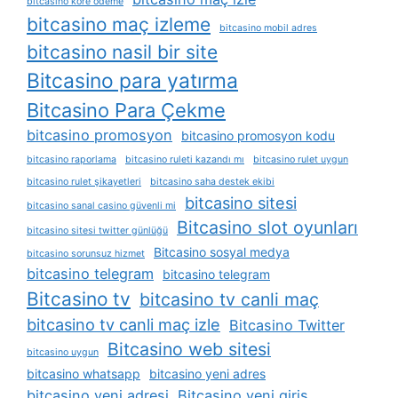
bitcasino kore ödeme
bitcasino maç izleme
bitcasino mobil adres
bitcasino nasil bir site
Bitcasino para yatırma
Bitcasino Para Çekme
bitcasino promosyon
bitcasino promosyon kodu
bitcasino raporlama
bitcasino ruleti kazandı mı
bitcasino rulet uygun
bitcasino rulet şikayetleri
bitcasino saha destek ekibi
bitcasino sitesi
bitcasino sanal casino güvenli mi
Bitcasino slot oyunları
bitcasino sitesi twitter günlüğü
Bitcasino sosyal medya
bitcasino sorunsuz hizmet
bitcasino telegram
bitcasino telegram
Bitcasino tv
bitcasino tv canli maç
bitcasino tv canli maç izle
Bitcasino Twitter
Bitcasino web sitesi
bitcasino uygun
bitcasino whatsapp
bitcasino yeni adres
bitcasino yeni adresi
Bitcasino yeni giriş