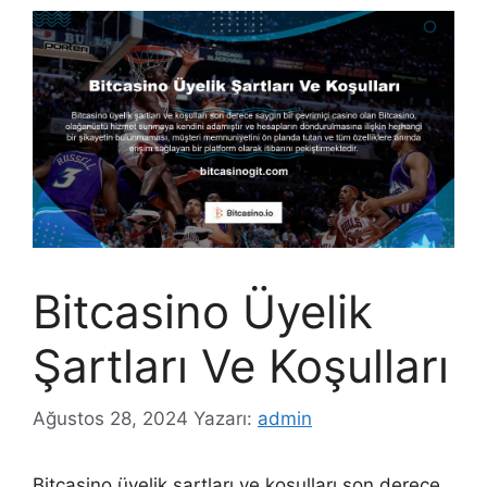
Bitcasino Üyelik
Şartları Ve Koşulları
Ağustos 28, 2024
Yazarı:
admin
Bitcasino üyelik şartları ve koşulları son derece