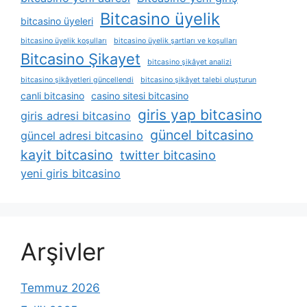
Bitcasino üyelik
bitcasino üyeleri
bitcasino üyelik koşulları
bitcasino üyelik şartları ve koşulları
Bitcasino Şikayet
bitcasino şikâyet analizi
bitcasino şikâyetleri güncellendi
bitcasino şikâyet talebi oluşturun
canli bitcasino
casino sitesi bitcasino
giris yap bitcasino
giris adresi bitcasino
güncel bitcasino
güncel adresi bitcasino
kayit bitcasino
twitter bitcasino
yeni giris bitcasino
Arşivler
Temmuz 2026