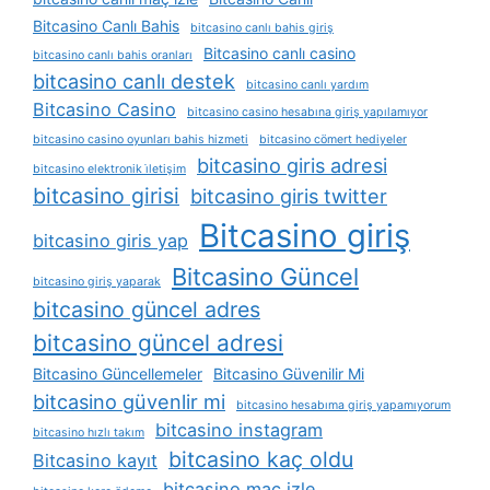
Bitcasino Canlı Bahis
bitcasino canlı bahis giriş
Bitcasino canlı casino
bitcasino canlı bahis oranları
bitcasino canlı destek
bitcasino canlı yardım
Bitcasino Casino
bitcasino casino hesabına giriş yapılamıyor
bitcasino casino oyunları bahis hizmeti
bitcasino cömert hediyeler
bitcasino giris adresi
bitcasino elektronik i̇letişim
bitcasino girisi
bitcasino giris twitter
Bitcasino giriş
bitcasino giris yap
Bitcasino Güncel
bitcasino giriş yaparak
bitcasino güncel adres
bitcasino güncel adresi
Bitcasino Güncellemeler
Bitcasino Güvenilir Mi
bitcasino güvenlir mi
bitcasino hesabıma giriş yapamıyorum
bitcasino instagram
bitcasino hızlı takım
bitcasino kaç oldu
Bitcasino kayıt
bitcasino maç izle