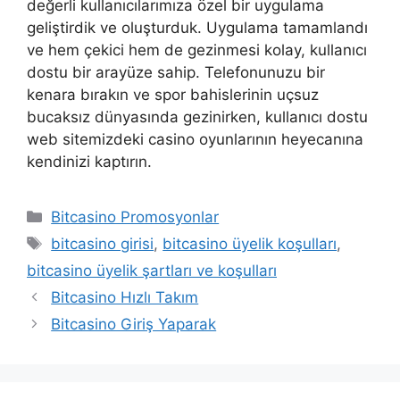
değerli kullanıcılarımıza özel bir uygulama
geliştirdik ve oluşturduk. Uygulama tamamlandı
ve hem çekici hem de gezinmesi kolay, kullanıcı
dostu bir arayüze sahip. Telefonunuzu bir
kenara bırakın ve spor bahislerinin uçsuz
bucaksız dünyasında gezinirken, kullanıcı dostu
web sitemizdeki casino oyunlarının heyecanına
kendinizi kaptırın.
Kategoriler
Bitcasino Promosyonlar
Etiketler
bitcasino girisi
,
bitcasino üyelik koşulları
,
bitcasino üyelik şartları ve koşulları
Bitcasino Hızlı Takım
Bitcasino Giriş Yaparak