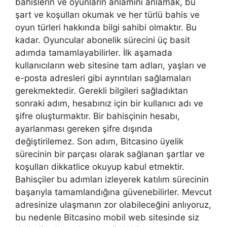
bahislerin ve oyunların anlamını anlamak, bu
şart ve koşulları okumak ve her türlü bahis ve
oyun türleri hakkında bilgi sahibi olmaktır. Bu
kadar. Oyuncular abonelik sürecini üç basit
adımda tamamlayabilirler. İlk aşamada
kullanıcıların web sitesine tam adları, yaşları ve
e-posta adresleri gibi ayrıntıları sağlamaları
gerekmektedir. Gerekli bilgileri sağladıktan
sonraki adım, hesabınız için bir kullanıcı adı ve
şifre oluşturmaktır. Bir bahisçinin hesabı,
ayarlanması gereken şifre dışında
değiştirilemez. Son adım, Bitcasino üyelik
sürecinin bir parçası olarak sağlanan şartlar ve
koşulları dikkatlice okuyup kabul etmektir.
Bahisçiler bu adımları izleyerek katılım sürecinin
başarıyla tamamlandığına güvenebilirler. Mevcut
adresinize ulaşmanın zor olabileceğini anlıyoruz,
bu nedenle Bitcasino mobil web sitesinde siz