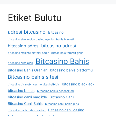
Etiket Bulutu
adresi bitcasino
Bitcasino
bitcasino abone olun casino oyunları bahis hizmeti
bitcasino adresi
bitcasino adres
bitcasino affiliate sistemi nedir
bitcasino alternatif gelir
Bitcasino Bahis
bitcasino arka plan
Bitcasino Bahis Oranları
bitcasino bahis platformu
Bitcasino bahis sitesi
bitcasino blackjack
bitcasino bir mobil casino sitesi gibidir
bitcasino bonus
bitcasino bonus seçenekleri
bitcasino canli maç izle
Bitcasino Canlı
Bitcasino Canlı Bahis
bitcasino canlı bahis giriş
Bitcasino canlı casino
bitcasino canlı bahis oranları