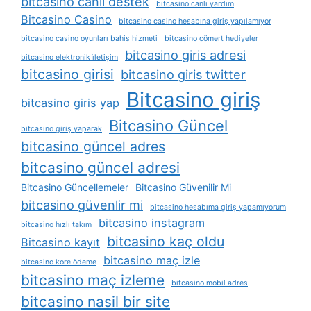
bitcasino canlı destek
bitcasino canlı yardım
Bitcasino Casino
bitcasino casino hesabına giriş yapılamıyor
bitcasino casino oyunları bahis hizmeti
bitcasino cömert hediyeler
bitcasino giris adresi
bitcasino elektronik i̇letişim
bitcasino girisi
bitcasino giris twitter
Bitcasino giriş
bitcasino giris yap
Bitcasino Güncel
bitcasino giriş yaparak
bitcasino güncel adres
bitcasino güncel adresi
Bitcasino Güncellemeler
Bitcasino Güvenilir Mi
bitcasino güvenlir mi
bitcasino hesabıma giriş yapamıyorum
bitcasino instagram
bitcasino hızlı takım
bitcasino kaç oldu
Bitcasino kayıt
bitcasino maç izle
bitcasino kore ödeme
bitcasino maç izleme
bitcasino mobil adres
bitcasino nasil bir site