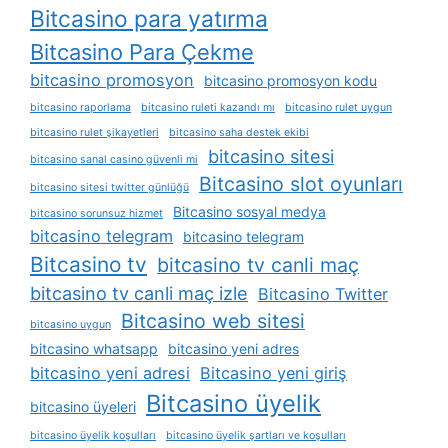
Bitcasino para yatırma
Bitcasino Para Çekme
bitcasino promosyon
bitcasino promosyon kodu
bitcasino raporlama
bitcasino ruleti kazandı mı
bitcasino rulet uygun
bitcasino rulet şikayetleri
bitcasino saha destek ekibi
bitcasino sitesi
bitcasino sanal casino güvenli mi
Bitcasino slot oyunları
bitcasino sitesi twitter günlüğü
Bitcasino sosyal medya
bitcasino sorunsuz hizmet
bitcasino telegram
bitcasino telegram
Bitcasino tv
bitcasino tv canli maç
bitcasino tv canli maç izle
Bitcasino Twitter
Bitcasino web sitesi
bitcasino uygun
bitcasino whatsapp
bitcasino yeni adres
bitcasino yeni adresi
Bitcasino yeni giriş
Bitcasino üyelik
bitcasino üyeleri
bitcasino üyelik koşulları
bitcasino üyelik şartları ve koşulları