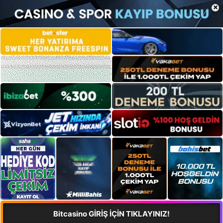
×
Bitcasino GİRİŞ İÇİN TIKLAYINIZ!