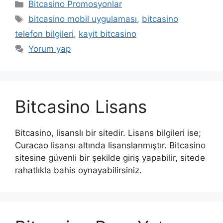
Kategoriler
Bitcasino Promosyonlar
Etiketler
bitcasino mobil uygulaması
,
bitcasino
telefon bilgileri
,
kayit bitcasino
Yorum yap
Bitcasino Lisans
Bitcasino, lisanslı bir sitedir. Lisans bilgileri ise;
Curacao lisansı altında lisanslanmıştır. Bitcasino
sitesine güvenli bir şekilde giriş yapabilir, sitede
rahatlıkla bahis oynayabilirsiniz.