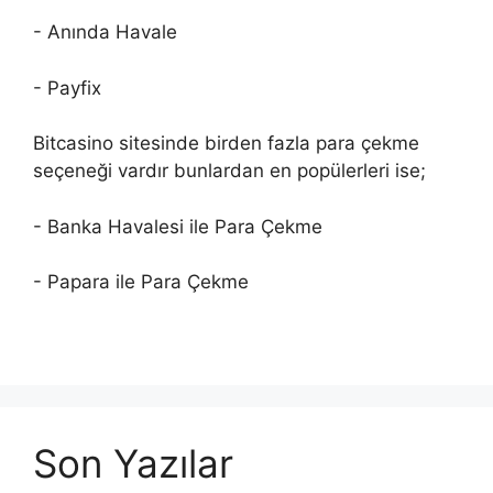
- Anında Havale
- Payfix
Bitcasino sitesinde birden fazla para çekme
seçeneği vardır bunlardan en popülerleri ise;
- Banka Havalesi ile Para Çekme
- Papara ile Para Çekme
Son Yazılar