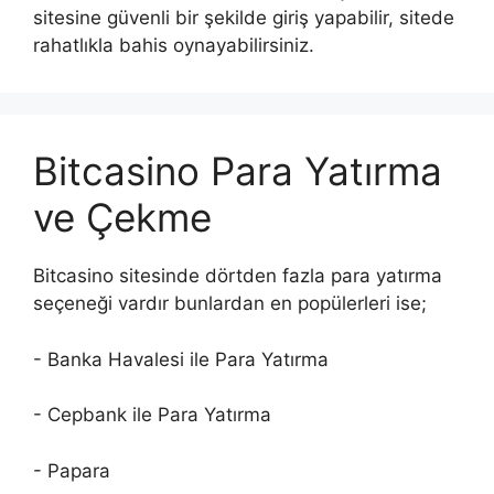
sitesine güvenli bir şekilde giriş yapabilir, sitede
rahatlıkla bahis oynayabilirsiniz.
Bitcasino Para Yatırma
ve Çekme
Bitcasino sitesinde dörtden fazla para yatırma
seçeneği vardır bunlardan en popülerleri ise;
- Banka Havalesi ile Para Yatırma
- Cepbank ile Para Yatırma
- Papara