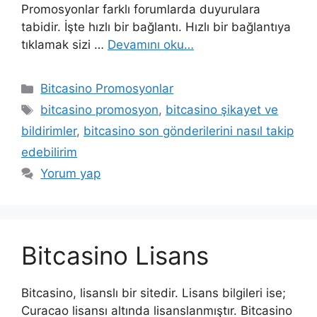
Promosyonlar farklı forumlarda duyurulara
tabidir. İşte hızlı bir bağlantı. Hızlı bir bağlantıya
tıklamak sizi …
Devamını oku…
Kategoriler
Bitcasino Promosyonlar
Etiketler
bitcasino promosyon
,
bitcasino şikayet ve
bildirimler
,
bitcasino son gönderilerini nasıl takip
edebilirim
Yorum yap
Bitcasino Lisans
Bitcasino, lisanslı bir sitedir. Lisans bilgileri ise;
Curacao lisansı altında lisanslanmıştır. Bitcasino