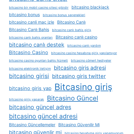
bitcasino blackjack
bitcasino bir mobil casino sitesi gibidir
bitcasino bonus
bitcasino bonus seçenekleri
bitcasino canli maç izle
Bitcasino Canlı
Bitcasino Canlı Bahis
bitcasino canlı bahis giriş
Bitcasino canlı casino
bitcasino canlı bahis oranları
bitcasino canlı destek
bitcasino canlı yardım
Bitcasino Casino
bitcasino casino hesabına giriş yapılamıyor
bitcasino casino oyunları bahis hizmeti
bitcasino cömert hediyeler
bitcasino giris adresi
bitcasino elektronik i̇letişim
bitcasino girisi
bitcasino giris twitter
Bitcasino giriş
bitcasino giris yap
Bitcasino Güncel
bitcasino giriş yaparak
bitcasino güncel adres
bitcasino güncel adresi
Bitcasino Güncellemeler
Bitcasino Güvenilir Mi
bitcasino güvenlir mi
bitcasino hesabıma giriş yapamıyorum