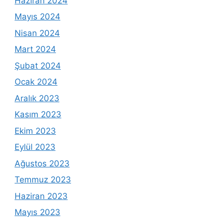
Haziran 2024
Mayıs 2024
Nisan 2024
Mart 2024
Şubat 2024
Ocak 2024
Aralık 2023
Kasım 2023
Ekim 2023
Eylül 2023
Ağustos 2023
Temmuz 2023
Haziran 2023
Mayıs 2023