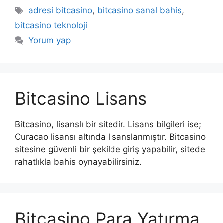
Etiketler
adresi bitcasino
,
bitcasino sanal bahis
,
bitcasino teknoloji
Yorum yap
Bitcasino Lisans
Bitcasino, lisanslı bir sitedir. Lisans bilgileri ise;
Curacao lisansı altında lisanslanmıştır. Bitcasino
sitesine güvenli bir şekilde giriş yapabilir, sitede
rahatlıkla bahis oynayabilirsiniz.
Bitcasino Para Yatırma