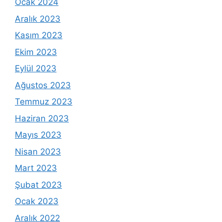
Ocak 2024
Aralık 2023
Kasım 2023
Ekim 2023
Eylül 2023
Ağustos 2023
Temmuz 2023
Haziran 2023
Mayıs 2023
Nisan 2023
Mart 2023
Şubat 2023
Ocak 2023
Aralık 2022