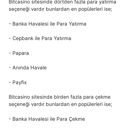
Bitcasino sitesinde dörtden fazla para yatırma
seçeneği vardır bunlardan en popülerleri ise;
- Banka Havalesi ile Para Yatırma
- Cepbank ile Para Yatırma
- Papara
- Anında Havale
- Payfix
Bitcasino sitesinde birden fazla para çekme
seçeneği vardır bunlardan en popülerleri ise;
- Banka Havalesi ile Para Çekme