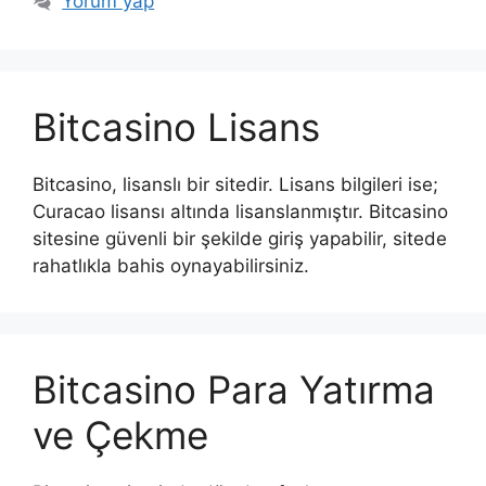
Yorum yap
Bitcasino Lisans
Bitcasino, lisanslı bir sitedir. Lisans bilgileri ise;
Curacao lisansı altında lisanslanmıştır. Bitcasino
sitesine güvenli bir şekilde giriş yapabilir, sitede
rahatlıkla bahis oynayabilirsiniz.
Bitcasino Para Yatırma
ve Çekme