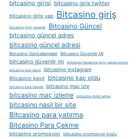
bitcasino girisi
bitcasino giris twitter
Bitcasino giriş
bitcasino giris yap
Bitcasino Güncel
bitcasino giriş yaparak
bitcasino güncel adres
bitcasino güncel adresi
Bitcasino Güncellemeler
Bitcasino Güvenilir Mi
bitcasino güvenlir mi
bitcasino hesabıma giriş yapamıyorum
bitcasino instagram
bitcasino hızlı takım
bitcasino kaç oldu
Bitcasino kayıt
bitcasino maç izle
bitcasino kore ödeme
bitcasino maç izleme
bitcasino mobil adres
bitcasino nasil bir site
Bitcasino para yatırma
Bitcasino Para Çekme
bitcasino promosyon
bitcasino promosyon kodu