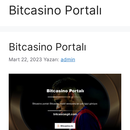
Bitcasino Portalı
Bitcasino Portalı
Mart 22, 2023
Yazarı:
admin