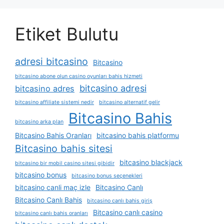
Etiket Bulutu
adresi bitcasino
Bitcasino
bitcasino abone olun casino oyunları bahis hizmeti
bitcasino adresi
bitcasino adres
bitcasino affiliate sistemi nedir
bitcasino alternatif gelir
Bitcasino Bahis
bitcasino arka plan
Bitcasino Bahis Oranları
bitcasino bahis platformu
Bitcasino bahis sitesi
bitcasino blackjack
bitcasino bir mobil casino sitesi gibidir
bitcasino bonus
bitcasino bonus seçenekleri
bitcasino canli maç izle
Bitcasino Canlı
Bitcasino Canlı Bahis
bitcasino canlı bahis giriş
Bitcasino canlı casino
bitcasino canlı bahis oranları