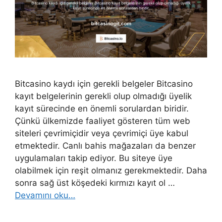
Bitcasino kaydı için gerekli belgeler Bitcasino
kayıt belgelerinin gerekli olup olmadığı üyelik
kayıt sürecinde en önemli sorulardan biridir.
Çünkü ülkemizde faaliyet gösteren tüm web
siteleri çevrimiçidir veya çevrimiçi üye kabul
etmektedir. Canlı bahis mağazaları da benzer
uygulamaları takip ediyor. Bu siteye üye
olabilmek için reşit olmanız gerekmektedir. Daha
sonra sağ üst köşedeki kırmızı kayıt ol …
Devamını oku…