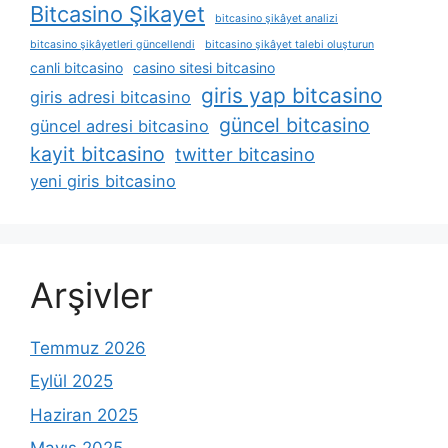
Bitcasino Şikayet
bitcasino şikâyet analizi
bitcasino şikâyetleri güncellendi
bitcasino şikâyet talebi oluşturun
canli bitcasino
casino sitesi bitcasino
giris yap bitcasino
giris adresi bitcasino
güncel bitcasino
güncel adresi bitcasino
kayit bitcasino
twitter bitcasino
yeni giris bitcasino
Arşivler
Temmuz 2026
Eylül 2025
Haziran 2025