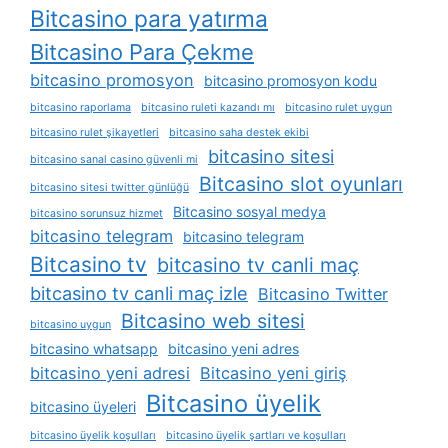
Bitcasino para yatırma
Bitcasino Para Çekme
bitcasino promosyon
bitcasino promosyon kodu
bitcasino raporlama
bitcasino ruleti kazandı mı
bitcasino rulet uygun
bitcasino rulet şikayetleri
bitcasino saha destek ekibi
bitcasino sitesi
bitcasino sanal casino güvenli mi
Bitcasino slot oyunları
bitcasino sitesi twitter günlüğü
Bitcasino sosyal medya
bitcasino sorunsuz hizmet
bitcasino telegram
bitcasino telegram
Bitcasino tv
bitcasino tv canli maç
bitcasino tv canli maç izle
Bitcasino Twitter
Bitcasino web sitesi
bitcasino uygun
bitcasino whatsapp
bitcasino yeni adres
bitcasino yeni adresi
Bitcasino yeni giriş
Bitcasino üyelik
bitcasino üyeleri
bitcasino üyelik koşulları
bitcasino üyelik şartları ve koşulları