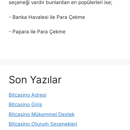
seçeneği vardır bunlardan en popülerleri ise;
- Banka Havalesi ile Para Çekme
- Papara ile Para Çekme
Son Yazılar
Bitcasino Adresi
Bitcasino Giriş
Bitcasino Mükemmel Destek
Bitcasino Oturum Seçenekleri