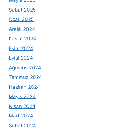
Mayıs 2025
Şubat 2025
Ocak 2025
Aralık 2024
Kasım 2024
Ekim 2024
Eylül 2024
Ağustos 2024
Temmuz 2024
Haziran 2024
Mayıs 2024
Nisan 2024
Mart 2024
Şubat 2024