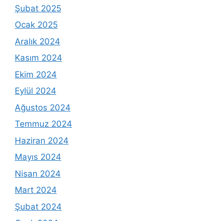
Şubat 2025
Ocak 2025
Aralık 2024
Kasım 2024
Ekim 2024
Eylül 2024
Ağustos 2024
Temmuz 2024
Haziran 2024
Mayıs 2024
Nisan 2024
Mart 2024
Şubat 2024