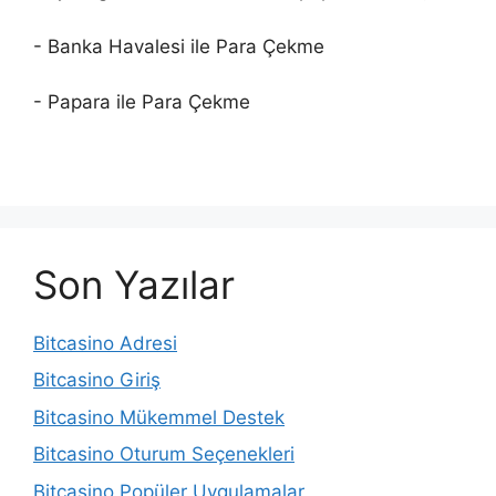
- Banka Havalesi ile Para Çekme
- Papara ile Para Çekme
Son Yazılar
Bitcasino Adresi
Bitcasino Giriş
Bitcasino Mükemmel Destek
Bitcasino Oturum Seçenekleri
Bitcasino Popüler Uygulamalar