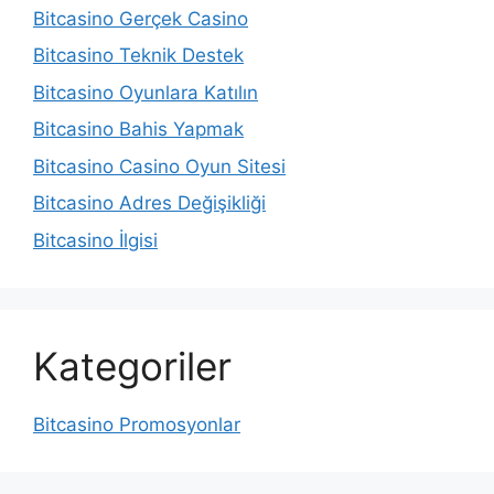
Bitcasino Gerçek Casino
Bitcasino Teknik Destek
Bitcasino Oyunlara Katılın
Bitcasino Bahis Yapmak
Bitcasino Casino Oyun Sitesi
Bitcasino Adres Değişikliği
Bitcasino İlgisi
Kategoriler
Bitcasino Promosyonlar