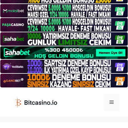
İçeriğe
atla
Menü