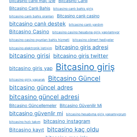
bitcasino canli maç izle
Bitcasino Canlı
Bitcasino Canlı Bahis
bitcasino canlı bahis giriş
Bitcasino canlı casino
bitcasino canlı bahis oranları
bitcasino canlı destek
bitcasino canlı yardım
Bitcasino Casino
bitcasino casino hesabına giriş yapılamıyor
bitcasino casino oyunları bahis hizmeti
bitcasino cömert hediyeler
bitcasino giris adresi
bitcasino elektronik i̇letişim
bitcasino girisi
bitcasino giris twitter
Bitcasino giriş
bitcasino giris yap
Bitcasino Güncel
bitcasino giriş yaparak
bitcasino güncel adres
bitcasino güncel adresi
Bitcasino Güncellemeler
Bitcasino Güvenilir Mi
bitcasino güvenlir mi
bitcasino hesabıma giriş yapamıyorum
bitcasino instagram
bitcasino hızlı takım
bitcasino kaç oldu
Bitcasino kayıt