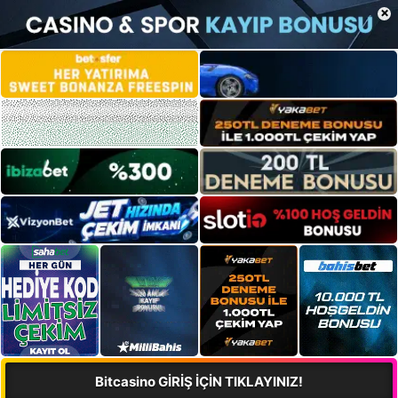
×
Bitcasino GİRİŞ İÇİN TIKLAYINIZ!