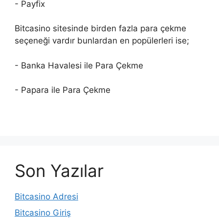
- Payfix
Bitcasino sitesinde birden fazla para çekme
seçeneği vardır bunlardan en popülerleri ise;
- Banka Havalesi ile Para Çekme
- Papara ile Para Çekme
Son Yazılar
Bitcasino Adresi
Bitcasino Giriş