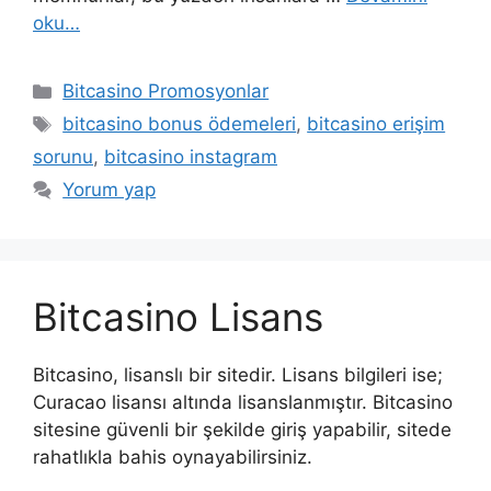
oku…
Kategoriler
Bitcasino Promosyonlar
Etiketler
bitcasino bonus ödemeleri
,
bitcasino erişim
sorunu
,
bitcasino instagram
Yorum yap
Bitcasino Lisans
Bitcasino, lisanslı bir sitedir. Lisans bilgileri ise;
Curacao lisansı altında lisanslanmıştır. Bitcasino
sitesine güvenli bir şekilde giriş yapabilir, sitede
rahatlıkla bahis oynayabilirsiniz.