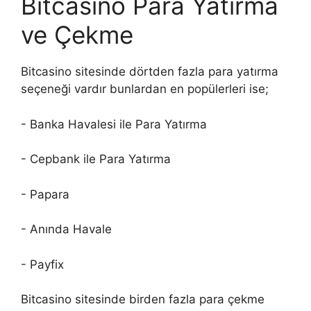
Bitcasino Para Yatırma
ve Çekme
Bitcasino sitesinde dörtden fazla para yatırma
seçeneği vardır bunlardan en popülerleri ise;
- Banka Havalesi ile Para Yatırma
- Cepbank ile Para Yatırma
- Papara
- Anında Havale
- Payfix
Bitcasino sitesinde birden fazla para çekme