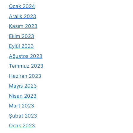
Ocak 2024
Aralık 2023
Kasım 2023
Ekim 2023
Eylül 2023
Ağustos 2023
Temmuz 2023
Haziran 2023
Mayıs 2023
Nisan 2023
Mart 2023
Şubat 2023
Ocak 2023