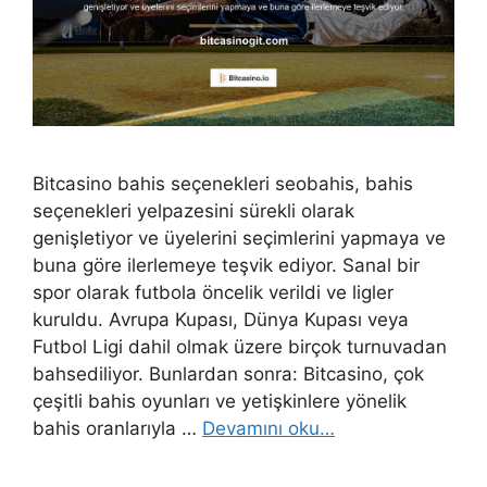
Bitcasino bahis seçenekleri seobahis, bahis
seçenekleri yelpazesini sürekli olarak
genişletiyor ve üyelerini seçimlerini yapmaya ve
buna göre ilerlemeye teşvik ediyor. Sanal bir
spor olarak futbola öncelik verildi ve ligler
kuruldu. Avrupa Kupası, Dünya Kupası veya
Futbol Ligi dahil olmak üzere birçok turnuvadan
bahsediliyor. Bunlardan sonra: Bitcasino, çok
çeşitli bahis oyunları ve yetişkinlere yönelik
bahis oranlarıyla …
Devamını oku…