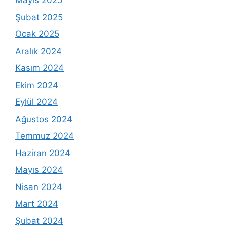
Mayıs 2025
Şubat 2025
Ocak 2025
Aralık 2024
Kasım 2024
Ekim 2024
Eylül 2024
Ağustos 2024
Temmuz 2024
Haziran 2024
Mayıs 2024
Nisan 2024
Mart 2024
Şubat 2024