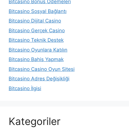
Bitcasino Bonus Ödemeleri
Bitcasino Sosyal Bağlantı
Bitcasino Dijital Casino
Bitcasino Gerçek Casino
Bitcasino Teknik Destek
Bitcasino Oyunlara Katılın
Bitcasino Bahis Yapmak
Bitcasino Casino Oyun Sitesi
Bitcasino Adres Değişikliği
Bitcasino İlgisi
Kategoriler