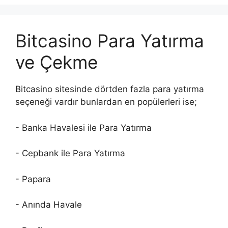
Bitcasino Para Yatırma
ve Çekme
Bitcasino sitesinde dörtden fazla para yatırma
seçeneği vardır bunlardan en popülerleri ise;
- Banka Havalesi ile Para Yatırma
- Cepbank ile Para Yatırma
- Papara
- Anında Havale