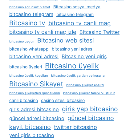
Bitcasino sosyal medya
bitcasino sorunsuz hizmet
bitcasino telegram
bitcasino telegram
Bitcasino tv
bitcasino tv canli maç
bitcasino tv canli maç izle
Bitcasino Twitter
Bitcasino web sitesi
bitcasino uygun
bitcasino whatsapp
bitcasino yeni adres
bitcasino yeni adresi
Bitcasino yeni giriş
Bitcasino üyelik
bitcasino üyeleri
bitcasino üyelik koşulları
bitcasino üyelik şartları ve koşulları
Bitcasino Şikayet
bitcasino şikâyet analizi
bitcasino şikâyetleri güncellendi
bitcasino şikâyet talebi oluşturun
canli bitcasino
casino sitesi bitcasino
giris yap bitcasino
giris adresi bitcasino
güncel bitcasino
güncel adresi bitcasino
kayit bitcasino
twitter bitcasino
yeni giris bitcasino