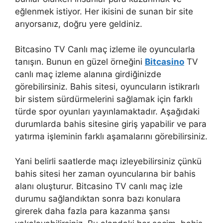
eğlenmek istiyor. Her ikisini de sunan bir site
arıyorsanız, doğru yere geldiniz.
Bitcasino TV Canlı maç izleme ile oyuncularla
tanışın. Bunun en güzel örneğini
Bitcasino
TV
canlı maç izleme alanına girdiğinizde
görebilirsiniz. Bahis sitesi, oyuncuların istikrarlı
bir sistem sürdürmelerini sağlamak için farklı
türde spor oyunları yayınlamaktadır. Aşağıdaki
durumlarda bahis sitesine giriş yapabilir ve para
yatırma işleminin farklı aşamalarını görebilirsiniz.
Yani belirli saatlerde maçı izleyebilirsiniz çünkü
bahis sitesi her zaman oyuncularına bir bahis
alanı oluşturur. Bitcasino TV canlı maç izle
durumu sağlandıktan sonra bazı konulara
girerek daha fazla para kazanma şansı