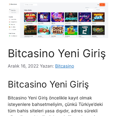
Bitcasino Yeni Giriş
Aralık 16, 2022
Yazarı:
Bitcasino
Bitcasino Yeni Giriş
Bitcasino Yeni Giriş öncelikle kayıt olmak
isteyenlere bahsetmeliyim, çünkü Türkiye’deki
tüm bahis siteleri yasa dışıdır, adres sürekli