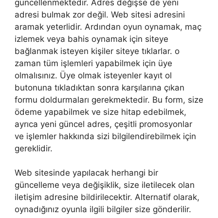
güncellenmektedir. Adres değişse de yeni
adresi bulmak zor değil. Web sitesi adresini
aramak yeterlidir. Ardından oyun oynamak, maç
izlemek veya bahis oynamak için siteye
bağlanmak isteyen kişiler siteye tıklarlar. o
zaman tüm işlemleri yapabilmek için üye
olmalısınız. Üye olmak isteyenler kayıt ol
butonuna tıkladıktan sonra karşılarına çıkan
formu doldurmaları gerekmektedir. Bu form, size
ödeme yapabilmek ve size hitap edebilmek,
ayrıca yeni güncel adres, çeşitli promosyonlar
ve işlemler hakkında sizi bilgilendirebilmek için
gereklidir.
Web sitesinde yapılacak herhangi bir
güncelleme veya değişiklik, size iletilecek olan
iletişim adresine bildirilecektir. Alternatif olarak,
oynadığınız oyunla ilgili bilgiler size gönderilir.