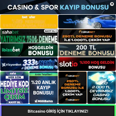
×
Bitcasino GİRİŞ İÇİN TIKLAYINIZ!