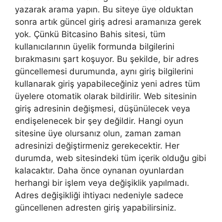
yazarak arama yapın. Bu siteye üye olduktan
sonra artık güncel giriş adresi aramanıza gerek
yok. Çünkü Bitcasino Bahis sitesi, tüm
kullanıcılarının üyelik formunda bilgilerini
bırakmasını şart koşuyor. Bu şekilde, bir adres
güncellemesi durumunda, aynı giriş bilgilerini
kullanarak giriş yapabileceğiniz yeni adres tüm
üyelere otomatik olarak bildirilir. Web sitesinin
giriş adresinin değişmesi, düşünülecek veya
endişelenecek bir şey değildir. Hangi oyun
sitesine üye olursanız olun, zaman zaman
adresinizi değiştirmeniz gerekecektir. Her
durumda, web sitesindeki tüm içerik olduğu gibi
kalacaktır. Daha önce oynanan oyunlardan
herhangi bir işlem veya değişiklik yapılmadı.
Adres değişikliği ihtiyacı nedeniyle sadece
güncellenen adresten giriş yapabilirsiniz.