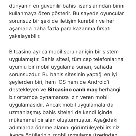
dünyanın en güvenilir bahis lisanslarından birini
kullanmaya özen gösterir. Bu sayede oyuncular
sorunsuz bir şekilde iletişim kurabilir ve her
aşamada daha fazla para kazanma fırsatı
yakalayabilir.
Bitcasino ayrıca mobil sorunlar için bir sistem
uygulamıştır. Bahis sitesi, tüm cep telefonlarına
uyumlu bir mobil uygulama sunan, sahada
sorunsuzdur. Bu bahis sitesinin yaptığı en iyi
şeylerden biri, hem İOS hem de Android’i
destekleyen ve
Bitcasino canlı maç
herhangi
bir ortamda oynamanıza izin veren mobil
uygulamasıdır. Ancak mobil uygulamalarda
uzmanlaşmış bahis siteleri de kendi içinde
mükemmel bir alan oluşturmuştur. Aşağıdaki
adımlarda ödeme alanını görüntüleyebilirsiniz.
Ayrıca ödüllerinizi mobil uygulama üzerinden