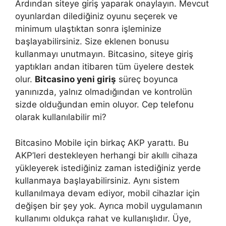
Ardından siteye giriş yaparak onaylayın. Mevcut
oyunlardan dilediğiniz oyunu seçerek ve
minimum ulaştıktan sonra işleminize
başlayabilirsiniz. Size eklenen bonusu
kullanmayı unutmayın. Bitcasino, siteye giriş
yaptıkları andan itibaren tüm üyelere destek
olur.
Bitcasino yeni giriş
süreç boyunca
yanınızda, yalnız olmadığından ve kontrolün
sizde olduğundan emin oluyor. Cep telefonu
olarak kullanılabilir mi?
Bitcasino Mobile için birkaç AKP yarattı. Bu
AKP’leri destekleyen herhangi bir akıllı cihaza
yükleyerek istediğiniz zaman istediğiniz yerde
kullanmaya başlayabilirsiniz. Aynı sistem
kullanılmaya devam ediyor, mobil cihazlar için
değişen bir şey yok. Ayrıca mobil uygulamanın
kullanımı oldukça rahat ve kullanışlıdır. Üye,