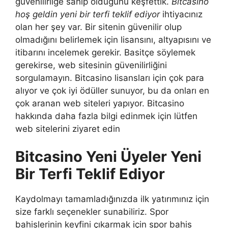
güvenilirliğe sahip olduğunu keşfettik.
Bitcasino
hoş geldin yeni bir terfi teklif ediyor
ihtiyacınız
olan her şey var. Bir sitenin güvenilir olup
olmadığını belirlemek için lisansını, altyapısını ve
itibarını incelemek gerekir. Basitçe söylemek
gerekirse, web sitesinin güvenilirliğini
sorgulamayın. Bitcasino lisansları için çok para
alıyor ve çok iyi ödüller sunuyor, bu da onları en
çok aranan web siteleri yapıyor. Bitcasino
hakkında daha fazla bilgi edinmek için lütfen
web sitelerini ziyaret edin
Bitcasino Yeni Üyeler Yeni
Bir Terfi Teklif Ediyor
Kaydolmayı tamamladığınızda ilk yatırımınız için
size farklı seçenekler sunabiliriz. Spor
bahislerinin keyfini çıkarmak için spor bahis