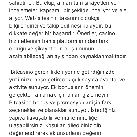
sahiptirler. Bu ekip, alınan tüm şikâyetleri ve
incelemeleri kapsamlı bir şekilde inceliyor ve ele
alıyor. Web sitesinin tasarımı oldukça
bilgilendirici ve takip edilmesi kolaydır; bu
dikkate değer bir başarıdır. Öneriler, casino
hizmetlerinin bahis platformlarından farklı
olduğu ve şikâyetlerin oluşumunun
azaltılabileceği anlayışından kaynaklanmaktadır
Bitcasino gereklilikleri yerine getirdiğinizde
yüzünüze neşe getirecek çok sayıda avantaj ve
aktivite sunuyor. Ek bonusların önemini
gerçekten anlamak için onları gizlemeyin.
Bitcasino bonus ve promosyonlar için farklı
seçenekler ve olanaklar sunuyor. İstediğiniz
yapıya kavuşabilir ve mükemmelliğe
ulaşabilirsiniz. Koşulları dilediğiniz gibi
değerlendirerek ek unsurların değerini