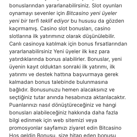
bonuslarından yararlanabilirsiniz. Slot oyunları
oynamayı sevenler için
Bitcasino yeni üyeler
yeni bir terfi teklif ediyor
bu hususu da gözden
kaçırmamış. Casino slot bonusları, casino
slotlarına ilk yatırımınız olarak düşünülebilir.
Canlı casinoya katılmak için bonus fırsatlarından
yararlanabilirsiniz Yeni üyeler ilk kez para
yatırdıklarında bonus alabilirler. Bonuslar, yeni
üyenin kayıt olduktan sonraki ilk yatırımı, ilk
yatırımı ve destek hattına başvurmaya gerek
kalmadan bonus talebinde bulunmasına
bağlıdır. Bonusunuzu hemen alacaksınız ve
seçtiğiniz tutar anında hesabınıza aktarılacaktır.
Puanlarınızı nasıl dönüştüreceğiniz ve hangi
bonusları alabileceğiniz hakkında daha fazla
bilgi edinmek için web sitemizi veya
promosyonlar sayfamızı ziyaret edin Bitcasino
Hoş geldin Bonusu, size hitap eden bonusu