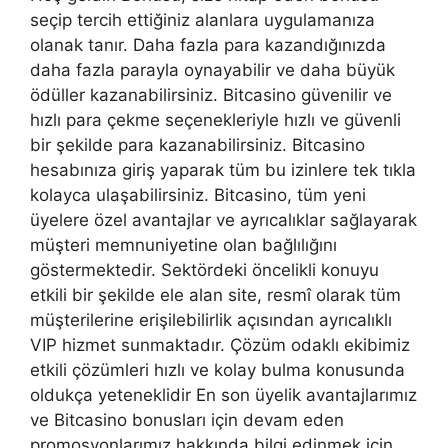
seçip tercih ettiğiniz alanlara uygulamanıza
olanak tanır. Daha fazla para kazandığınızda
daha fazla parayla oynayabilir ve daha büyük
ödüller kazanabilirsiniz. Bitcasino güvenilir ve
hızlı para çekme seçenekleriyle hızlı ve güvenli
bir şekilde para kazanabilirsiniz. Bitcasino
hesabınıza giriş yaparak tüm bu izinlere tek tıkla
kolayca ulaşabilirsiniz. Bitcasino, tüm yeni
üyelere özel avantajlar ve ayrıcalıklar sağlayarak
müşteri memnuniyetine olan bağlılığını
göstermektedir. Sektördeki öncelikli konuyu
etkili bir şekilde ele alan site, resmî olarak tüm
müşterilerine erişilebilirlik açısından ayrıcalıklı
VIP hizmet sunmaktadır. Çözüm odaklı ekibimiz
etkili çözümleri hızlı ve kolay bulma konusunda
oldukça yeteneklidir En son üyelik avantajlarımız
ve Bitcasino bonusları için devam eden
promosyonlarımız hakkında bilgi edinmek için