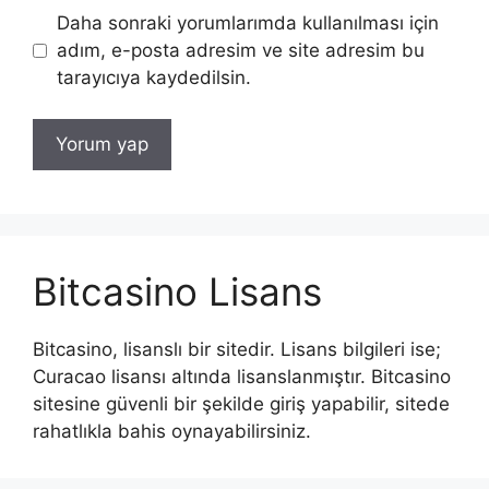
Daha sonraki yorumlarımda kullanılması için
adım, e-posta adresim ve site adresim bu
tarayıcıya kaydedilsin.
Bitcasino Lisans
Bitcasino, lisanslı bir sitedir. Lisans bilgileri ise;
Curacao lisansı altında lisanslanmıştır. Bitcasino
sitesine güvenli bir şekilde giriş yapabilir, sitede
rahatlıkla bahis oynayabilirsiniz.