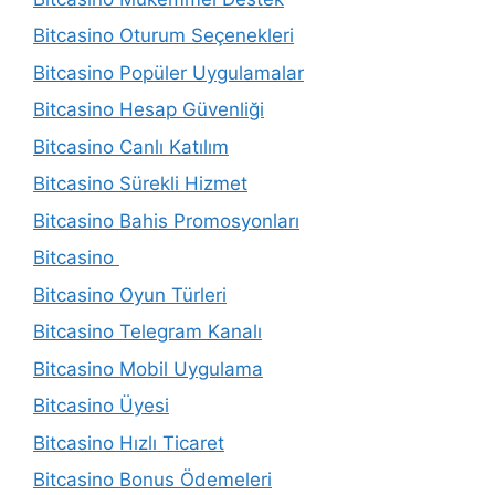
Bitcasino Oturum Seçenekleri
Bitcasino Popüler Uygulamalar
Bitcasino Hesap Güvenliği
Bitcasino Canlı Katılım
Bitcasino Sürekli Hizmet
Bitcasino Bahis Promosyonları
Bitcasino
Bitcasino Oyun Türleri
Bitcasino Telegram Kanalı
Bitcasino Mobil Uygulama
Bitcasino Üyesi
Bitcasino Hızlı Ticaret
Bitcasino Bonus Ödemeleri