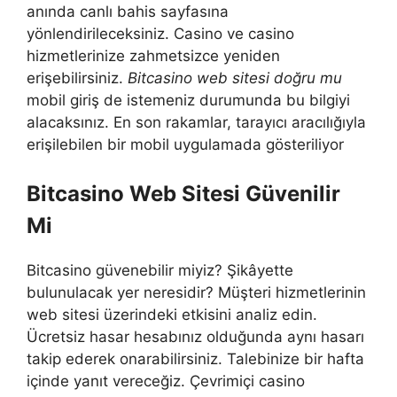
anında canlı bahis sayfasına
yönlendirileceksiniz. Casino ve casino
hizmetlerinize zahmetsizce yeniden
erişebilirsiniz.
Bitcasino web sitesi doğru mu
mobil giriş de istemeniz durumunda bu bilgiyi
alacaksınız. En son rakamlar, tarayıcı aracılığıyla
erişilebilen bir mobil uygulamada gösteriliyor
Bitcasino Web Sitesi Güvenilir
Mi
Bitcasino güvenebilir miyiz? Şikâyette
bulunulacak yer neresidir? Müşteri hizmetlerinin
web sitesi üzerindeki etkisini analiz edin.
Ücretsiz hasar hesabınız olduğunda aynı hasarı
takip ederek onarabilirsiniz. Talebinize bir hafta
içinde yanıt vereceğiz. Çevrimiçi casino