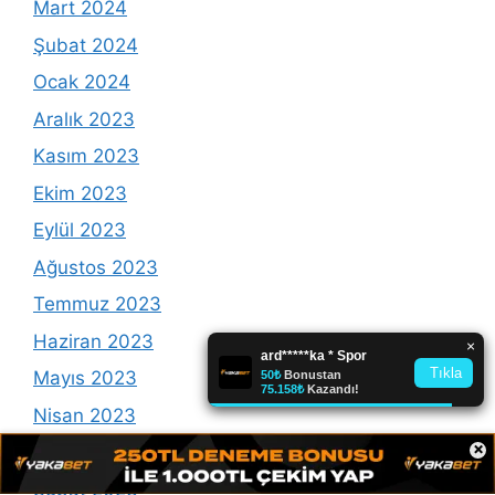
Mart 2024
Şubat 2024
Ocak 2024
Aralık 2023
Kasım 2023
Ekim 2023
Eylül 2023
Ağustos 2023
Temmuz 2023
Haziran 2023
Mayıs 2023
Nisan 2023
×
Mart 2023
Şubat 2023