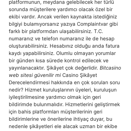
platformunun, meydana gelebilecek her türlü
sorunda müşterilere yardımcı olacak özel bir
ekibi vardır. Ancak verilen kaynakta istediğiniz
bilgiyi bulamıyorsanız yazıya Complaintvar gibi
farklı bir platformdan ulaşabilirsiniz. T.C.
numaranız ve telefon numaranız ile de hesap
oluşturabilirsiniz. Hesabınız olduğu anda fatura
kaydı yapabilirsiniz. Olumlu olmayan yorumlar
bir günden kısa sürede kontrol edilecek ve
yayınlanacaktır. Şikâyet çok değerlidir.
Bitcasino
web sitesi güvenilir mi
Casino Şikâyet
Derecelendirmesi hakkında en çok sorulan soru
nedir? Hizmet kuruluşlarının üyeleri, kuruluşun
iyileştirilmesine yardımcı olmak için geri
bildirimde bulunmalıdır. Hizmetlerini geliştirmek
için bahis platformları müşterilerinin geri
bildirimlerine ve önerilerine ihtiyaç duyar, bu
nedenle şikâyetleri ele alacak uzman bir ekibe