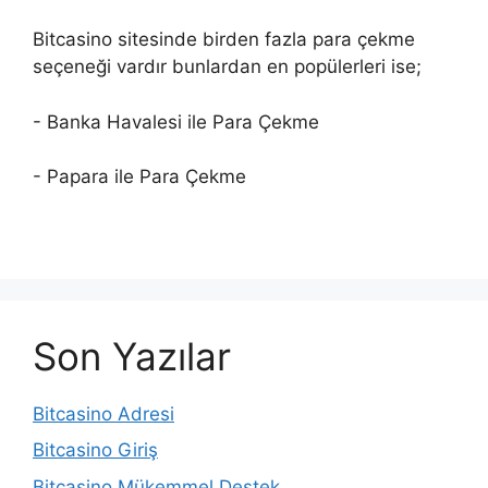
Bitcasino sitesinde birden fazla para çekme
seçeneği vardır bunlardan en popülerleri ise;
- Banka Havalesi ile Para Çekme
- Papara ile Para Çekme
Son Yazılar
Bitcasino Adresi
Bitcasino Giriş
Bitcasino Mükemmel Destek