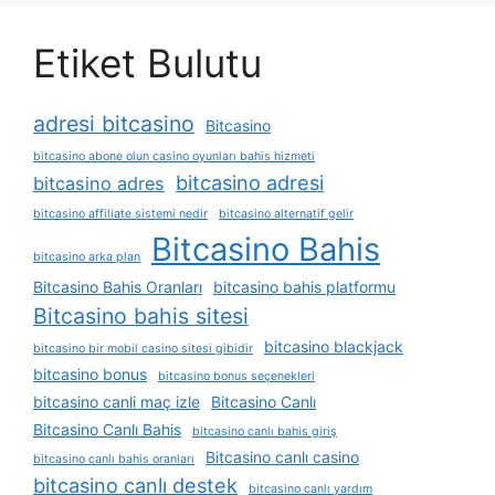
Etiket Bulutu
adresi bitcasino
Bitcasino
bitcasino abone olun casino oyunları bahis hizmeti
bitcasino adresi
bitcasino adres
bitcasino affiliate sistemi nedir
bitcasino alternatif gelir
Bitcasino Bahis
bitcasino arka plan
Bitcasino Bahis Oranları
bitcasino bahis platformu
Bitcasino bahis sitesi
bitcasino blackjack
bitcasino bir mobil casino sitesi gibidir
bitcasino bonus
bitcasino bonus seçenekleri
bitcasino canli maç izle
Bitcasino Canlı
Bitcasino Canlı Bahis
bitcasino canlı bahis giriş
Bitcasino canlı casino
bitcasino canlı bahis oranları
bitcasino canlı destek
bitcasino canlı yardım