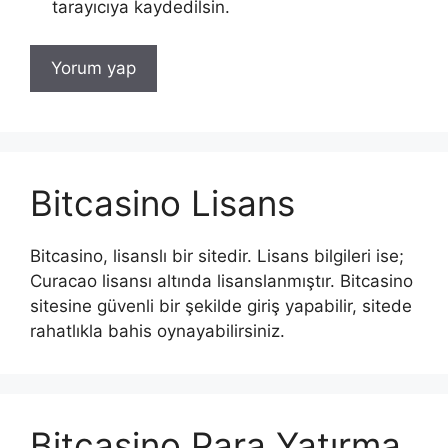
tarayıcıya kaydedilsin.
Bitcasino Lisans
Bitcasino, lisanslı bir sitedir. Lisans bilgileri ise;
Curacao lisansı altında lisanslanmıştır. Bitcasino
sitesine güvenli bir şekilde giriş yapabilir, sitede
rahatlıkla bahis oynayabilirsiniz.
Bitcasino Para Yatırma