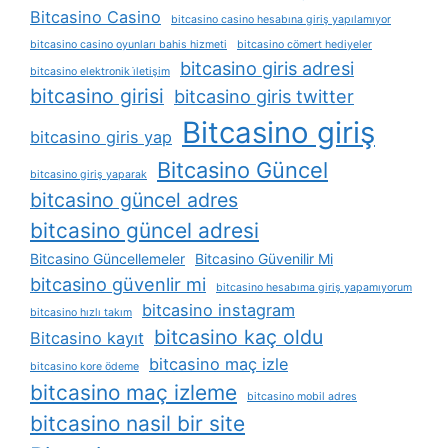
Bitcasino Casino
bitcasino casino hesabına giriş yapılamıyor
bitcasino casino oyunları bahis hizmeti
bitcasino cömert hediyeler
bitcasino giris adresi
bitcasino elektronik i̇letişim
bitcasino girisi
bitcasino giris twitter
Bitcasino giriş
bitcasino giris yap
Bitcasino Güncel
bitcasino giriş yaparak
bitcasino güncel adres
bitcasino güncel adresi
Bitcasino Güncellemeler
Bitcasino Güvenilir Mi
bitcasino güvenlir mi
bitcasino hesabıma giriş yapamıyorum
bitcasino instagram
bitcasino hızlı takım
bitcasino kaç oldu
Bitcasino kayıt
bitcasino maç izle
bitcasino kore ödeme
bitcasino maç izleme
bitcasino mobil adres
bitcasino nasil bir site