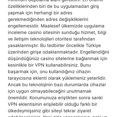
özelliklerinden biri de bu uygulamadan giriş
yapmak için herhangi bir adres
gerekmediğinden adres değişikliklerini
engellemesidir. Maalesef ülkemizde uygulama
inceleme casino sitesinin sunduğu hizmet, bilgi
ve iletişim teknolojileri otoritesi tarafından
yasaklanmıştır. Bu tedbirler öncelikle Türkiye
üzerinden girişe odaklanmaktadır. Engellendiğini
düşündüğünüz casino sitelerine bağlanmak için
kesinlikle bir VPN kullanabilirsiniz. Bunu
başarmak için, onu kullandığınız cihazın
tarayıcısına eklenti olarak yüklemeniz yeterlidir.
Ancak bu teknolojinin bazı durumlarda cihazlar
için uygun olmayabileceğini unutmamak
önemlidir. Konumunuza eriştikten sonra sanki
VPN eklentisinin erişilebilir olduğu farklı bir
ülkedeymişsiniz gibi siteyi tekrar ziyaret