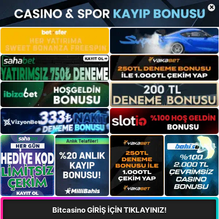
×
Bitcasino GİRİŞ İÇİN TIKLAYINIZ!