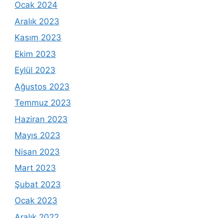
Ocak 2024
Aralık 2023
Kasım 2023
Ekim 2023
Eylül 2023
Ağustos 2023
Temmuz 2023
Haziran 2023
Mayıs 2023
Nisan 2023
Mart 2023
Şubat 2023
Ocak 2023
Aralık 2022