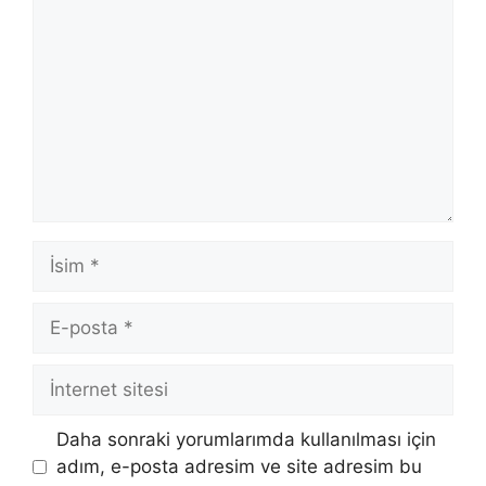
İsim
E-
posta
İnternet
sitesi
Daha sonraki yorumlarımda kullanılması için
adım, e-posta adresim ve site adresim bu