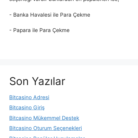
- Banka Havalesi ile Para Çekme
- Papara ile Para Çekme
Son Yazılar
Bitcasino Adresi
Bitcasino Giriş
Bitcasino Mükemmel Destek
Bitcasino Oturum Seçenekleri