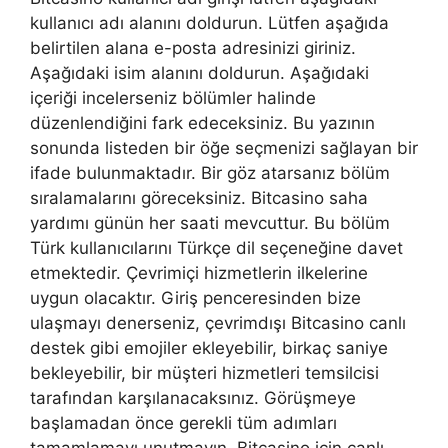
kullanıcı adı alanını doldurun. Lütfen aşağıda
belirtilen alana e-posta adresinizi giriniz.
Aşağıdaki isim alanını doldurun. Aşağıdaki
içeriği incelerseniz bölümler halinde
düzenlendiğini fark edeceksiniz. Bu yazının
sonunda listeden bir öğe seçmenizi sağlayan bir
ifade bulunmaktadır. Bir göz atarsanız bölüm
sıralamalarını göreceksiniz. Bitcasino saha
yardımı günün her saati mevcuttur. Bu bölüm
Türk kullanıcılarını Türkçe dil seçeneğine davet
etmektedir. Çevrimiçi hizmetlerin ilkelerine
uygun olacaktır. Giriş penceresinden bize
ulaşmayı denerseniz, çevrimdışı Bitcasino canlı
destek gibi emojiler ekleyebilir, birkaç saniye
bekleyebilir, bir müşteri hizmetleri temsilcisi
tarafından karşılanacaksınız. Görüşmeye
başlamadan önce gerekli tüm adımları