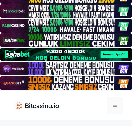
İçeriğe
atla
Menü