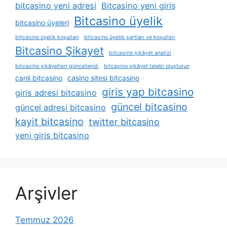
bitcasino yeni adresi
Bitcasino yeni giriş
Bitcasino üyelik
bitcasino üyeleri
bitcasino üyelik koşulları
bitcasino üyelik şartları ve koşulları
Bitcasino Şikayet
bitcasino şikâyet analizi
bitcasino şikâyetleri güncellendi
bitcasino şikâyet talebi oluşturun
canli bitcasino
casino sitesi bitcasino
giris yap bitcasino
giris adresi bitcasino
güncel bitcasino
güncel adresi bitcasino
kayit bitcasino
twitter bitcasino
yeni giris bitcasino
Arşivler
Temmuz 2026