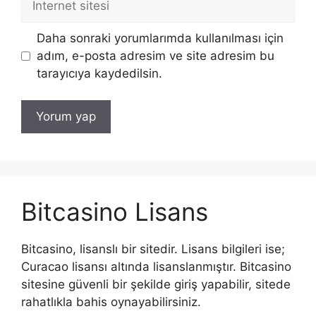
sitesi
Daha sonraki yorumlarımda kullanılması için
adım, e-posta adresim ve site adresim bu
tarayıcıya kaydedilsin.
Bitcasino Lisans
Bitcasino, lisanslı bir sitedir. Lisans bilgileri ise;
Curacao lisansı altında lisanslanmıştır. Bitcasino
sitesine güvenli bir şekilde giriş yapabilir, sitede
rahatlıkla bahis oynayabilirsiniz.