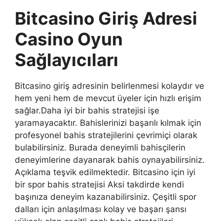
Bitcasino Giriş Adresi
Casino Oyun
Sağlayıcıları
Bitcasino giriş adresinin belirlenmesi kolaydır ve
hem yeni hem de mevcut üyeler için hızlı erişim
sağlar.Daha iyi bir bahis stratejisi işe
yaramayacaktır. Bahislerinizi başarılı kılmak için
profesyonel bahis stratejilerini çevrimiçi olarak
bulabilirsiniz. Burada deneyimli bahisçilerin
deneyimlerine dayanarak bahis oynayabilirsiniz.
Açıklama teşvik edilmektedir. Bitcasino için iyi
bir spor bahis stratejisi Aksi takdirde kendi
başınıza deneyim kazanabilirsiniz. Çeşitli spor
dalları için anlaşılması kolay ve başarı şansı