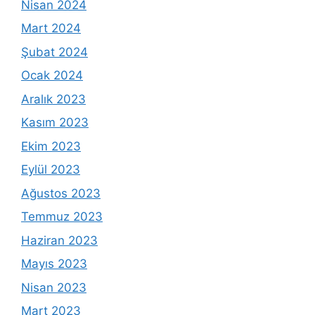
Nisan 2024
Mart 2024
Şubat 2024
Ocak 2024
Aralık 2023
Kasım 2023
Ekim 2023
Eylül 2023
Ağustos 2023
Temmuz 2023
Haziran 2023
Mayıs 2023
Nisan 2023
Mart 2023