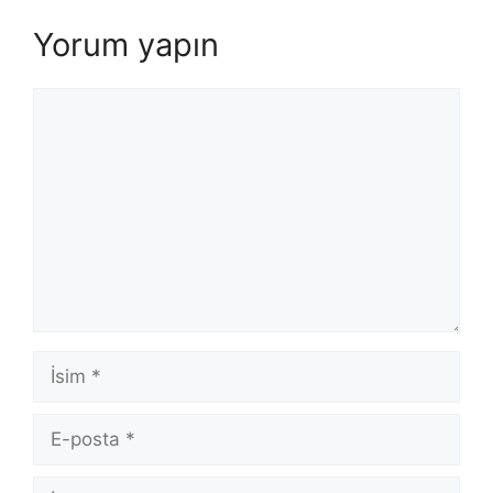
Yorum yapın
Yorum
İsim
E-
posta
İnternet