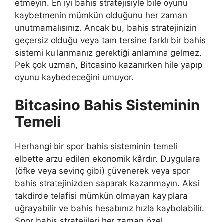
etmeyin. En iyi bahis stratejisiyle bile oyunu
kaybetmenin mümkün olduğunu her zaman
unutmamalısınız. Ancak bu, bahis stratejinizin
geçersiz olduğu veya tam tersine farklı bir bahis
sistemi kullanmanız gerektiği anlamına gelmez.
Pek çok uzman, Bitcasino kazanırken hile yapıp
oyunu kaybedeceğini umuyor.
Bitcasino Bahis Sisteminin
Temeli
Herhangi bir spor bahis sisteminin temeli
elbette arzu edilen ekonomik kârdır. Duygulara
(öfke veya sevinç gibi) güvenerek veya spor
bahis stratejinizden saparak kazanmayın. Aksi
takdirde telafisi mümkün olmayan kayıplara
uğrayabilir ve bahis hesabınız hızla kaybolabilir.
Spor bahis stratejileri her zaman özel