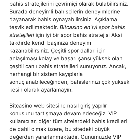
bahis stratejilerini çevrimiçi olarak bulabilirsiniz.
Burada deneyimli bahisçilerin deneyimlerine
dayanarak bahis oynayabilirsiniz. Açıklama
teşvik edilmektedir.
Bitcasino en i̇yi spor bahis
stratejileri
için iyi bir spor bahis stratejisi Aksi
takdirde kendi başınıza deneyim
kazanabilirsiniz. Çeşitli spor dalları için
anlaşılması kolay ve başarı şansı yüksek olan
çeşitli canlı bahis stratejileri sunuyoruz. Ancak,
herhangi bir sistem kayıplarla
sonuçlanabileceğinden, bahislerinizi çok yüksek
kesin olarak ayarlamayın.
Bitcasino web sitesine nasıl giriş yapılır
konusunu tartışmaya devam edeceğiz. VIP
kullanıcılar, diğer tüm sitelerdeki bahis kredileri
de dahil olmak üzere, bu sitedeki büyük
değerden yararlanmaktadır. Günümüzde VIP