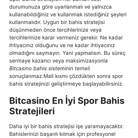
durumunuza göre uyarlanmalı ve yalnızca
kullanabildiğiniz ve kullanmak istediğiniz şeyleri
kullanmalıdır. Uygun bir bahis stratejisi
düşünmeden önce tercihlerinize veya
tercihlerinize karar vermeniz gerekir. Ne kadar
ihtiyacınız olduğunu ve ne kadar ihtiyacınız
olmadığını saymayın. Yani yapmalısın. Bu süreç
sermaye kazancı veya maksimizasyonla
Bitcasino bahis sisteminin temeli
sonuçlanmaz.Mali kısmı çözdükten sonra spor
bahis stratejinizi geliştirmeye başlayabilirsiniz.
Bitcasino En İyi Spor Bahis
Stratejileri
Daha iyi bir bahis stratejisi işe yaramayacaktır.
Bahislerinizi başarılı kılmak için profesyonel