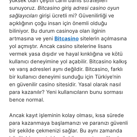
yüksek olan çeşitli canlı bahis stratejileri
sunuyoruz.
Bitcasino giriş adresi casino oyun
sağlayıcıları
girişi ücretli mi? Güvenilirliği ve
açıklığının çoğu insan için önemli olduğu
biliniyor. Bu durum casinoya olan ilginin
artmasına ve yeni
Bitcasino
sitelerin açılmasına
yol açmıştır. Ancak casino sitelerine lisans
vermek yasa dışıdır ve hayal kırıklığına ve kötü
kullanıcı deneyimine yol açabilir. Bitcasino kalkış
ve varış adresleri aynı değildir. Bitcasino, farklı
bir kullanıcı deneyimi sunduğu için Türkiye’nin
en güvenilir casino sitesidir. Yasal olarak nasıl
para kazanılır? Yeni kullanıcıların bunu sorması
bence normal.
Ancak kayıt işleminin kolay olması, kısa sürede
para kazanmaya başlamanızı ve paranızı güvenli
bir şekilde çekmenizi sağlar. Bu aynı zamanda