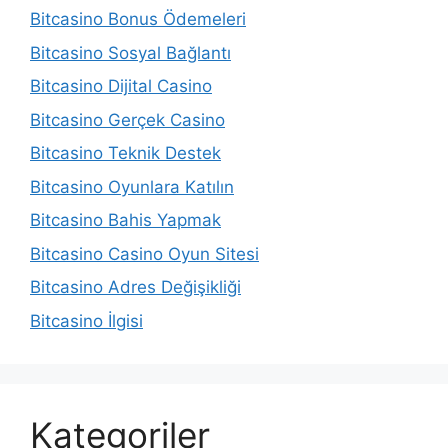
Bitcasino Bonus Ödemeleri
Bitcasino Sosyal Bağlantı
Bitcasino Dijital Casino
Bitcasino Gerçek Casino
Bitcasino Teknik Destek
Bitcasino Oyunlara Katılın
Bitcasino Bahis Yapmak
Bitcasino Casino Oyun Sitesi
Bitcasino Adres Değişikliği
Bitcasino İlgisi
Kategoriler