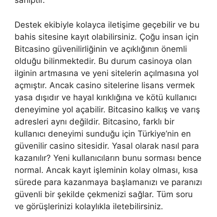
sahiptir.
Destek ekibiyle kolayca iletişime geçebilir ve bu
bahis sitesine kayıt olabilirsiniz. Çoğu insan için
Bitcasino güvenilirliğinin ve açıklığının önemli
olduğu bilinmektedir. Bu durum casinoya olan
ilginin artmasına ve yeni sitelerin açılmasına yol
açmıştır. Ancak casino sitelerine lisans vermek
yasa dışıdır ve hayal kırıklığına ve kötü kullanıcı
deneyimine yol açabilir. Bitcasino kalkış ve varış
adresleri aynı değildir. Bitcasino, farklı bir
kullanıcı deneyimi sunduğu için Türkiye’nin en
güvenilir casino sitesidir. Yasal olarak nasıl para
kazanılır? Yeni kullanıcıların bunu sorması bence
normal. Ancak kayıt işleminin kolay olması, kısa
sürede para kazanmaya başlamanızı ve paranızı
güvenli bir şekilde çekmenizi sağlar. Tüm soru
ve görüşlerinizi kolaylıkla iletebilirsiniz.