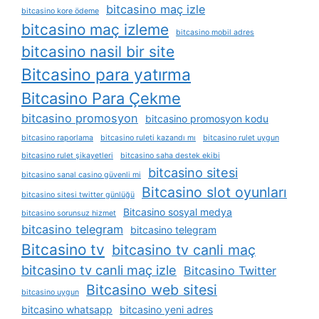
bitcasino maç izle
bitcasino kore ödeme
bitcasino maç izleme
bitcasino mobil adres
bitcasino nasil bir site
Bitcasino para yatırma
Bitcasino Para Çekme
bitcasino promosyon
bitcasino promosyon kodu
bitcasino raporlama
bitcasino ruleti kazandı mı
bitcasino rulet uygun
bitcasino rulet şikayetleri
bitcasino saha destek ekibi
bitcasino sitesi
bitcasino sanal casino güvenli mi
Bitcasino slot oyunları
bitcasino sitesi twitter günlüğü
Bitcasino sosyal medya
bitcasino sorunsuz hizmet
bitcasino telegram
bitcasino telegram
Bitcasino tv
bitcasino tv canli maç
bitcasino tv canli maç izle
Bitcasino Twitter
Bitcasino web sitesi
bitcasino uygun
bitcasino whatsapp
bitcasino yeni adres