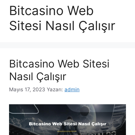
Bitcasino Web
Sitesi Nasıl Çalışır
Bitcasino Web Sitesi
Nasıl Çalışır
Mayıs 17, 2023
Yazarı:
admin