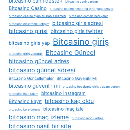
bitcasino canlı destek
bitcasino canlı yardım
Bitcasino Casino
bitcasino casino hesabına giriş yapılamıyor
bitcasino casino oyunları bahis hizmeti
bitcasino cömert hediyeler
bitcasino giris adresi
bitcasino elektronik i̇letişim
bitcasino girisi
bitcasino giris twitter
Bitcasino giriş
bitcasino giris yap
Bitcasino Güncel
bitcasino giriş yaparak
bitcasino güncel adres
bitcasino güncel adresi
Bitcasino Güncellemeler
Bitcasino Güvenilir Mi
bitcasino güvenlir mi
bitcasino hesabıma giriş yapamıyorum
bitcasino instagram
bitcasino hızlı takım
bitcasino kaç oldu
Bitcasino kayıt
bitcasino maç izle
bitcasino kore ödeme
bitcasino maç izleme
bitcasino mobil adres
bitcasino nasil bir site