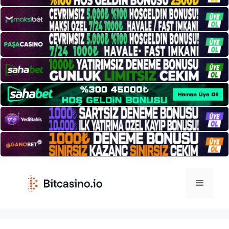
İçeriğe
atla
Menü