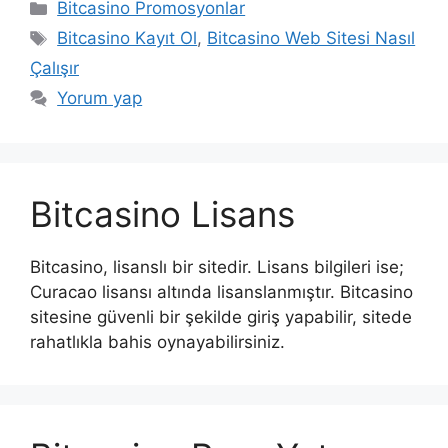
Kategoriler
Bitcasino Promosyonlar
Etiketler
Bitcasino Kayıt Ol
,
Bitcasino Web Sitesi Nasıl
Çalışır
Yorum yap
Bitcasino Lisans
Bitcasino, lisanslı bir sitedir. Lisans bilgileri ise;
Curacao lisansı altında lisanslanmıştır. Bitcasino
sitesine güvenli bir şekilde giriş yapabilir, sitede
rahatlıkla bahis oynayabilirsiniz.