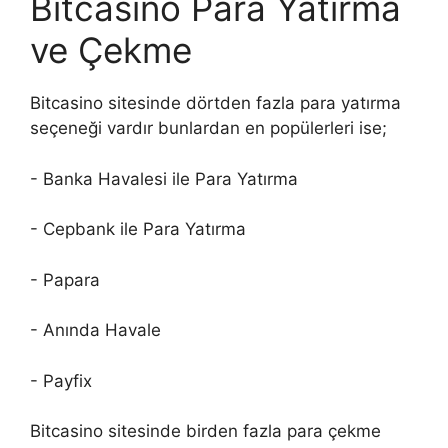
Bitcasino Para Yatırma
ve Çekme
Bitcasino sitesinde dörtden fazla para yatırma
seçeneği vardır bunlardan en popülerleri ise;
- Banka Havalesi ile Para Yatırma
- Cepbank ile Para Yatırma
- Papara
- Anında Havale
- Payfix
Bitcasino sitesinde birden fazla para çekme