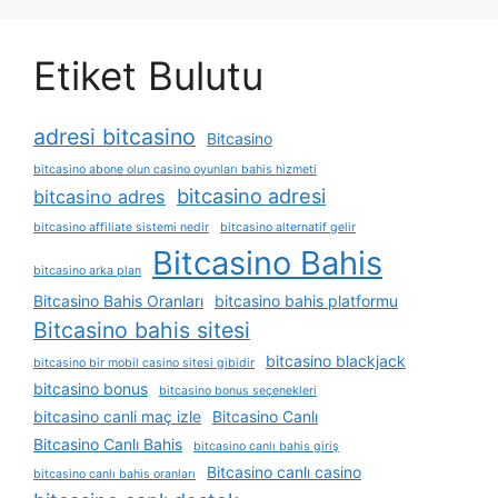
Etiket Bulutu
adresi bitcasino
Bitcasino
bitcasino abone olun casino oyunları bahis hizmeti
bitcasino adresi
bitcasino adres
bitcasino affiliate sistemi nedir
bitcasino alternatif gelir
Bitcasino Bahis
bitcasino arka plan
Bitcasino Bahis Oranları
bitcasino bahis platformu
Bitcasino bahis sitesi
bitcasino blackjack
bitcasino bir mobil casino sitesi gibidir
bitcasino bonus
bitcasino bonus seçenekleri
bitcasino canli maç izle
Bitcasino Canlı
Bitcasino Canlı Bahis
bitcasino canlı bahis giriş
Bitcasino canlı casino
bitcasino canlı bahis oranları