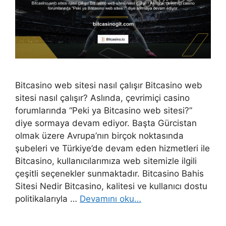
Bitcasino web sitesi nasıl çalışır Bitcasino web
sitesi nasıl çalışır? Aslında, çevrimiçi casino
forumlarında “Peki ya Bitcasino web sitesi?”
diye sormaya devam ediyor. Başta Gürcistan
olmak üzere Avrupa’nın birçok noktasında
şubeleri ve Türkiye’de devam eden hizmetleri ile
Bitcasino, kullanıcılarımıza web sitemizle ilgili
çeşitli seçenekler sunmaktadır. Bitcasino Bahis
Sitesi Nedir Bitcasino, kalitesi ve kullanıcı dostu
politikalarıyla …
Devamını oku…