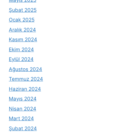
Mayıs 2025
Şubat 2025
Ocak 2025
Aralık 2024
Kasım 2024
Ekim 2024
Eylül 2024
Ağustos 2024
Temmuz 2024
Haziran 2024
Mayıs 2024
Nisan 2024
Mart 2024
Şubat 2024