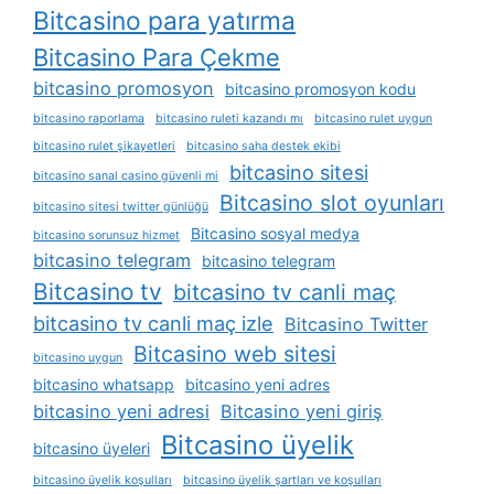
Bitcasino para yatırma
Bitcasino Para Çekme
bitcasino promosyon
bitcasino promosyon kodu
bitcasino raporlama
bitcasino ruleti kazandı mı
bitcasino rulet uygun
bitcasino rulet şikayetleri
bitcasino saha destek ekibi
bitcasino sitesi
bitcasino sanal casino güvenli mi
Bitcasino slot oyunları
bitcasino sitesi twitter günlüğü
Bitcasino sosyal medya
bitcasino sorunsuz hizmet
bitcasino telegram
bitcasino telegram
Bitcasino tv
bitcasino tv canli maç
bitcasino tv canli maç izle
Bitcasino Twitter
Bitcasino web sitesi
bitcasino uygun
bitcasino whatsapp
bitcasino yeni adres
bitcasino yeni adresi
Bitcasino yeni giriş
Bitcasino üyelik
bitcasino üyeleri
bitcasino üyelik koşulları
bitcasino üyelik şartları ve koşulları