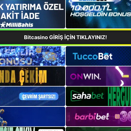
Bitcasino GİRİŞ İÇİN TIKLAYINIZ!