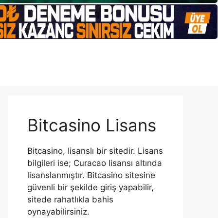
Bitcasino Lisans
Bitcasino, lisanslı bir sitedir. Lisans
bilgileri ise; Curacao lisansı altında
lisanslanmıştır. Bitcasino sitesine
güvenli bir şekilde giriş yapabilir,
sitede rahatlıkla bahis
oynayabilirsiniz.