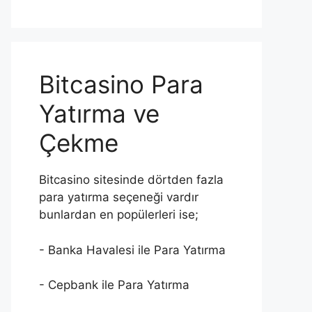
Bitcasino Para
Yatırma ve
Çekme
Bitcasino sitesinde dörtden fazla
para yatırma seçeneği vardır
bunlardan en popülerleri ise;
- Banka Havalesi ile Para Yatırma
- Cepbank ile Para Yatırma