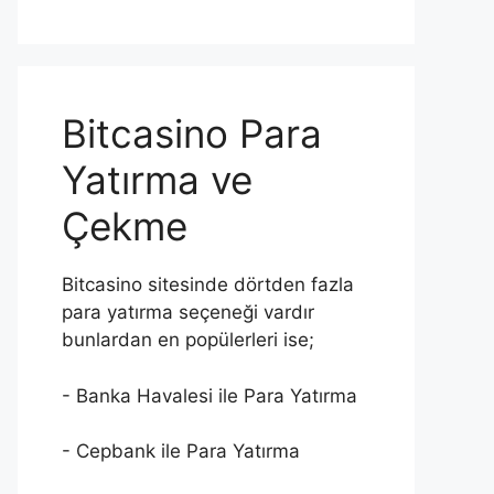
Bitcasino Para
Yatırma ve
Çekme
Bitcasino sitesinde dörtden fazla
para yatırma seçeneği vardır
bunlardan en popülerleri ise;
- Banka Havalesi ile Para Yatırma
- Cepbank ile Para Yatırma