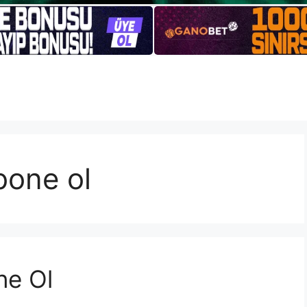
bone ol
ne Ol