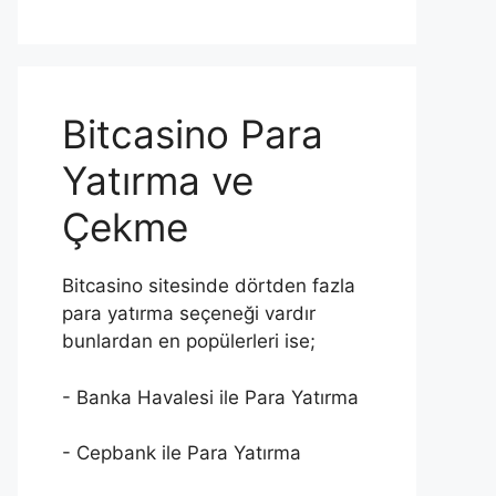
Bitcasino Para
Yatırma ve
Çekme
Bitcasino sitesinde dörtden fazla
para yatırma seçeneği vardır
bunlardan en popülerleri ise;
- Banka Havalesi ile Para Yatırma
- Cepbank ile Para Yatırma