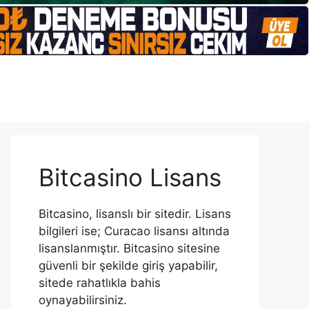
Bitcasino Lisans
Bitcasino, lisanslı bir sitedir. Lisans
bilgileri ise; Curacao lisansı altında
lisanslanmıştır. Bitcasino sitesine
güvenli bir şekilde giriş yapabilir,
sitede rahatlıkla bahis
oynayabilirsiniz.