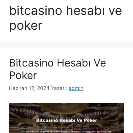
bitcasino hesabı ve
poker
Bitcasino Hesabı Ve
Poker
Haziran 12, 2024
Yazarı:
admin