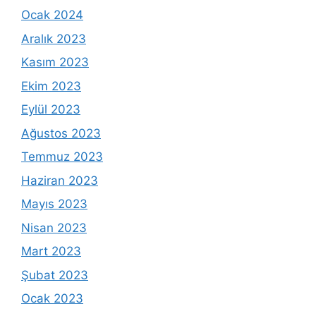
Ocak 2024
Aralık 2023
Kasım 2023
Ekim 2023
Eylül 2023
Ağustos 2023
Temmuz 2023
Haziran 2023
Mayıs 2023
Nisan 2023
Mart 2023
Şubat 2023
Ocak 2023