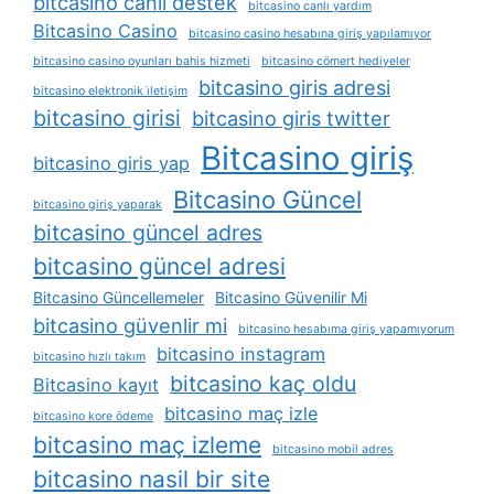
bitcasino canlı destek
bitcasino canlı yardım
Bitcasino Casino
bitcasino casino hesabına giriş yapılamıyor
bitcasino casino oyunları bahis hizmeti
bitcasino cömert hediyeler
bitcasino giris adresi
bitcasino elektronik i̇letişim
bitcasino girisi
bitcasino giris twitter
Bitcasino giriş
bitcasino giris yap
Bitcasino Güncel
bitcasino giriş yaparak
bitcasino güncel adres
bitcasino güncel adresi
Bitcasino Güncellemeler
Bitcasino Güvenilir Mi
bitcasino güvenlir mi
bitcasino hesabıma giriş yapamıyorum
bitcasino instagram
bitcasino hızlı takım
bitcasino kaç oldu
Bitcasino kayıt
bitcasino maç izle
bitcasino kore ödeme
bitcasino maç izleme
bitcasino mobil adres
bitcasino nasil bir site