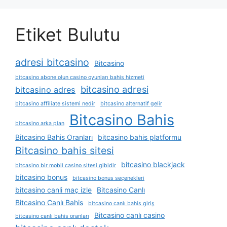
Etiket Bulutu
adresi bitcasino
Bitcasino
bitcasino abone olun casino oyunları bahis hizmeti
bitcasino adresi
bitcasino adres
bitcasino affiliate sistemi nedir
bitcasino alternatif gelir
Bitcasino Bahis
bitcasino arka plan
Bitcasino Bahis Oranları
bitcasino bahis platformu
Bitcasino bahis sitesi
bitcasino blackjack
bitcasino bir mobil casino sitesi gibidir
bitcasino bonus
bitcasino bonus seçenekleri
bitcasino canli maç izle
Bitcasino Canlı
Bitcasino Canlı Bahis
bitcasino canlı bahis giriş
Bitcasino canlı casino
bitcasino canlı bahis oranları