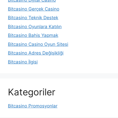
Bitcasino Dijital Casino
Bitcasino Gerçek Casino
Bitcasino Teknik Destek
Bitcasino Oyunlara Katılın
Bitcasino Bahis Yapmak
Bitcasino Casino Oyun Sitesi
Bitcasino Adres Değişikliği
Bitcasino İlgisi
Kategoriler
Bitcasino Promosyonlar