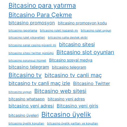
Bitcasino para yatırma
Bitcasino Para Çekme
bitcasino promosyon
bitcasino promosyon kodu
bitcasino raporlama
bitcasino ruleti kazandı mı
bitcasino rulet uygun
bitcasino rulet şikayetleri
bitcasino saha destek ekibi
bitcasino sitesi
bitcasino sanal casino güvenli mi
Bitcasino slot oyunları
bitcasino sitesi twitter günlüğü
Bitcasino sosyal medya
bitcasino sorunsuz hizmet
bitcasino telegram
bitcasino telegram
Bitcasino tv
bitcasino tv canli maç
bitcasino tv canli maç izle
Bitcasino Twitter
Bitcasino web sitesi
bitcasino uygun
bitcasino whatsapp
bitcasino yeni adres
bitcasino yeni adresi
Bitcasino yeni giriş
Bitcasino üyelik
bitcasino üyeleri
bitcasino üyelik koşulları
bitcasino üyelik şartları ve koşulları