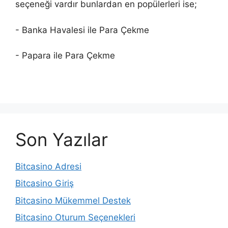
seçeneği vardır bunlardan en popülerleri ise;
- Banka Havalesi ile Para Çekme
- Papara ile Para Çekme
Son Yazılar
Bitcasino Adresi
Bitcasino Giriş
Bitcasino Mükemmel Destek
Bitcasino Oturum Seçenekleri