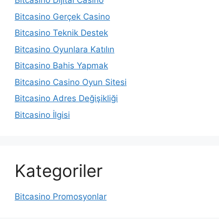
Bitcasino Dijital Casino
Bitcasino Gerçek Casino
Bitcasino Teknik Destek
Bitcasino Oyunlara Katılın
Bitcasino Bahis Yapmak
Bitcasino Casino Oyun Sitesi
Bitcasino Adres Değişikliği
Bitcasino İlgisi
Kategoriler
Bitcasino Promosyonlar