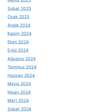
Mayıs 2025
Şubat 2025
Ocak 2025
Aralık 2024
Kasım 2024
Ekim 2024
Eylül 2024
Ağustos 2024
Temmuz 2024
Haziran 2024
Mayıs 2024
Nisan 2024
Mart 2024
Şubat 2024