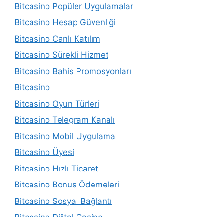
Bitcasino Popüler Uygulamalar
Bitcasino Hesap Güvenliği
Bitcasino Canlı Katılım
Bitcasino Sürekli Hizmet
Bitcasino Bahis Promosyonları
Bitcasino
Bitcasino Oyun Türleri
Bitcasino Telegram Kanalı
Bitcasino Mobil Uygulama
Bitcasino Üyesi
Bitcasino Hızlı Ticaret
Bitcasino Bonus Ödemeleri
Bitcasino Sosyal Bağlantı