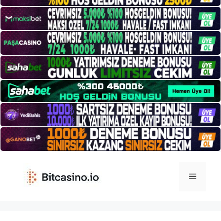
İçeriğe
atla
Menü