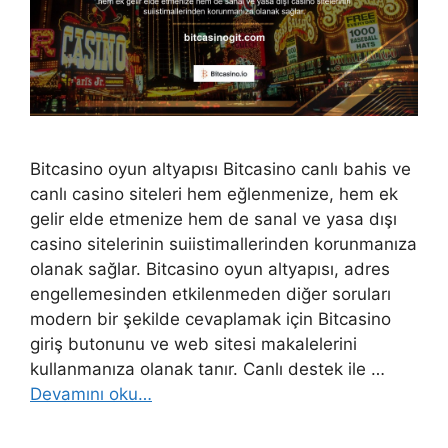
Bitcasino oyun altyapısı Bitcasino canlı bahis ve
canlı casino siteleri hem eğlenmenize, hem ek
gelir elde etmenize hem de sanal ve yasa dışı
casino sitelerinin suiistimallerinden korunmanıza
olanak sağlar. Bitcasino oyun altyapısı, adres
engellemesinden etkilenmeden diğer soruları
modern bir şekilde cevaplamak için Bitcasino
giriş butonunu ve web sitesi makalelerini
kullanmanıza olanak tanır. Canlı destek ile …
Devamını oku…