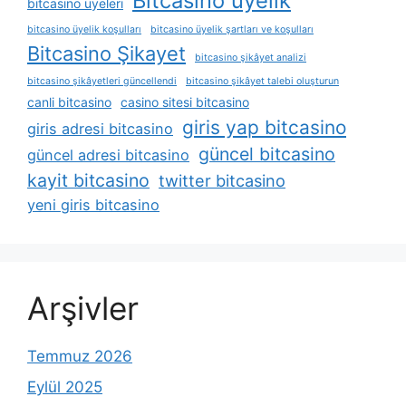
Bitcasino üyelik
bitcasino üyeleri
bitcasino üyelik koşulları
bitcasino üyelik şartları ve koşulları
Bitcasino Şikayet
bitcasino şikâyet analizi
bitcasino şikâyetleri güncellendi
bitcasino şikâyet talebi oluşturun
canli bitcasino
casino sitesi bitcasino
giris yap bitcasino
giris adresi bitcasino
güncel bitcasino
güncel adresi bitcasino
kayit bitcasino
twitter bitcasino
yeni giris bitcasino
Arşivler
Temmuz 2026
Eylül 2025