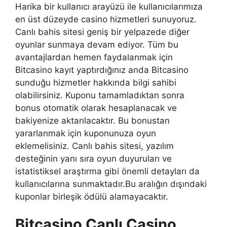
Harika bir kullanıcı arayüzü ile kullanıcılarımıza
en üst düzeyde casino hizmetleri sunuyoruz.
Canlı bahis sitesi geniş bir yelpazede diğer
oyunlar sunmaya devam ediyor. Tüm bu
avantajlardan hemen faydalanmak için
Bitcasino kayıt yaptırdığınız anda Bitcasino
sunduğu hizmetler hakkında bilgi sahibi
olabilirsiniz. Kuponu tamamladıktan sonra
bonus otomatik olarak hesaplanacak ve
bakiyenize aktarılacaktır. Bu bonustan
yararlanmak için kuponunuza oyun
eklemelisiniz. Canlı bahis sitesi, yazılım
desteğinin yanı sıra oyun duyuruları ve
istatistiksel araştırma gibi önemli detayları da
kullanıcılarına sunmaktadır.Bu aralığın dışındaki
kuponlar birleşik ödülü alamayacaktır.
Bitcasino Canlı Casino