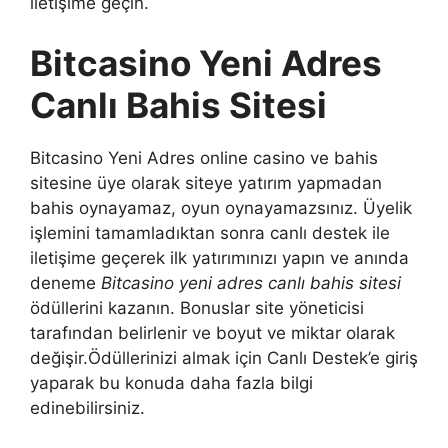
iletişime geçin.
Bitcasino Yeni Adres
Canlı Bahis Sitesi
Bitcasino Yeni Adres online casino ve bahis
sitesine üye olarak siteye yatırım yapmadan
bahis oynayamaz, oyun oynayamazsınız. Üyelik
işlemini tamamladıktan sonra canlı destek ile
iletişime geçerek ilk yatırımınızı yapın ve anında
deneme
Bitcasino yeni adres canlı bahis sitesi
ödüllerini kazanın. Bonuslar site yöneticisi
tarafından belirlenir ve boyut ve miktar olarak
değişir.Ödüllerinizi almak için Canlı Destek’e giriş
yaparak bu konuda daha fazla bilgi
edinebilirsiniz.