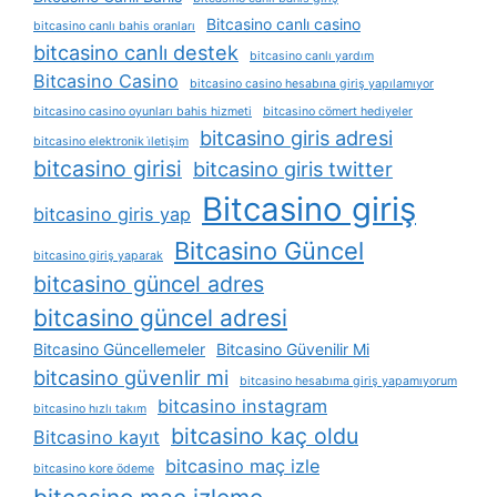
Bitcasino canlı casino
bitcasino canlı bahis oranları
bitcasino canlı destek
bitcasino canlı yardım
Bitcasino Casino
bitcasino casino hesabına giriş yapılamıyor
bitcasino casino oyunları bahis hizmeti
bitcasino cömert hediyeler
bitcasino giris adresi
bitcasino elektronik i̇letişim
bitcasino girisi
bitcasino giris twitter
Bitcasino giriş
bitcasino giris yap
Bitcasino Güncel
bitcasino giriş yaparak
bitcasino güncel adres
bitcasino güncel adresi
Bitcasino Güncellemeler
Bitcasino Güvenilir Mi
bitcasino güvenlir mi
bitcasino hesabıma giriş yapamıyorum
bitcasino instagram
bitcasino hızlı takım
bitcasino kaç oldu
Bitcasino kayıt
bitcasino maç izle
bitcasino kore ödeme