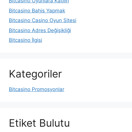
Bitcasino Oyunlara Katılın
Bitcasino Bahis Yapmak
Bitcasino Casino Oyun Sitesi
Bitcasino Adres Değişikliği
Bitcasino İlgisi
Kategoriler
Bitcasino Promosyonlar
Etiket Bulutu