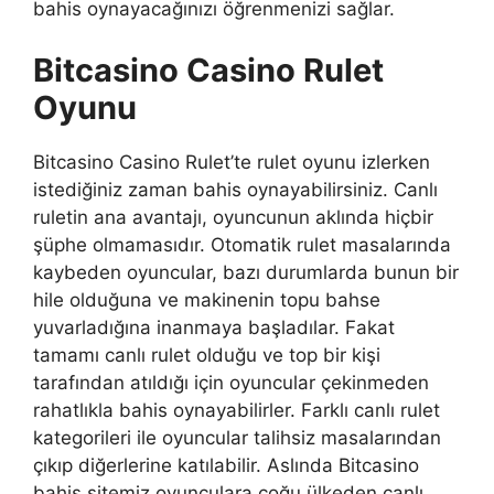
bahis oynayacağınızı öğrenmenizi sağlar.
Bitcasino Casino Rulet
Oyunu
Bitcasino Casino Rulet’te rulet oyunu izlerken
istediğiniz zaman bahis oynayabilirsiniz. Canlı
ruletin ana avantajı, oyuncunun aklında hiçbir
şüphe olmamasıdır. Otomatik rulet masalarında
kaybeden oyuncular, bazı durumlarda bunun bir
hile olduğuna ve makinenin topu bahse
yuvarladığına inanmaya başladılar. Fakat
tamamı canlı rulet olduğu ve top bir kişi
tarafından atıldığı için oyuncular çekinmeden
rahatlıkla bahis oynayabilirler. Farklı canlı rulet
kategorileri ile oyuncular talihsiz masalarından
çıkıp diğerlerine katılabilir. Aslında Bitcasino
bahis sitemiz oyunculara çoğu ülkeden canlı