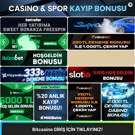
×
Bitcasino GİRİŞ İÇİN TIKLAYINIZ!