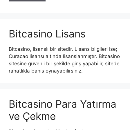
Bitcasino Lisans
Bitcasino, lisanslı bir sitedir. Lisans bilgileri ise;
Curacao lisansı altında lisanslanmıştır. Bitcasino
sitesine güvenli bir şekilde giriş yapabilir, sitede
rahatlıkla bahis oynayabilirsiniz.
Bitcasino Para Yatırma
ve Çekme