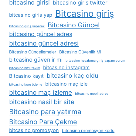
bitcasino girisi
bitcasino giris twitter
Bitcasino giriş
bitcasino giris yap
Bitcasino Güncel
bitcasino giriş yaparak
bitcasino güncel adres
bitcasino güncel adresi
Bitcasino Güncellemeler
Bitcasino Güvenilir Mi
bitcasino güvenlir mi
bitcasino hesabıma giriş yapamıyorum
bitcasino instagram
bitcasino hızlı takım
bitcasino kaç oldu
Bitcasino kayıt
bitcasino maç izle
bitcasino kore ödeme
bitcasino maç izleme
bitcasino mobil adres
bitcasino nasil bir site
Bitcasino para yatırma
Bitcasino Para Çekme
bitcasino promosyon
bitcasino promosyon kodu