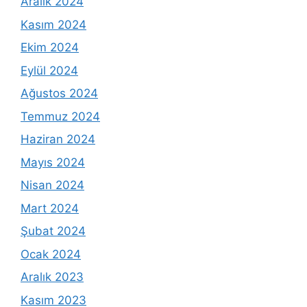
Aralık 2024
Kasım 2024
Ekim 2024
Eylül 2024
Ağustos 2024
Temmuz 2024
Haziran 2024
Mayıs 2024
Nisan 2024
Mart 2024
Şubat 2024
Ocak 2024
Aralık 2023
Kasım 2023