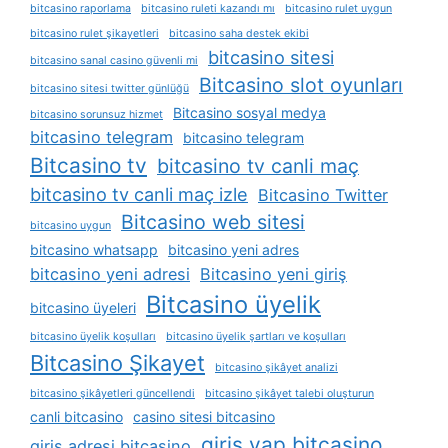
bitcasino raporlama
bitcasino ruleti kazandı mı
bitcasino rulet uygun
bitcasino rulet şikayetleri
bitcasino saha destek ekibi
bitcasino sitesi
bitcasino sanal casino güvenli mi
Bitcasino slot oyunları
bitcasino sitesi twitter günlüğü
Bitcasino sosyal medya
bitcasino sorunsuz hizmet
bitcasino telegram
bitcasino telegram
Bitcasino tv
bitcasino tv canli maç
bitcasino tv canli maç izle
Bitcasino Twitter
Bitcasino web sitesi
bitcasino uygun
bitcasino whatsapp
bitcasino yeni adres
bitcasino yeni adresi
Bitcasino yeni giriş
Bitcasino üyelik
bitcasino üyeleri
bitcasino üyelik koşulları
bitcasino üyelik şartları ve koşulları
Bitcasino Şikayet
bitcasino şikâyet analizi
bitcasino şikâyetleri güncellendi
bitcasino şikâyet talebi oluşturun
canli bitcasino
casino sitesi bitcasino
giris yap bitcasino
giris adresi bitcasino