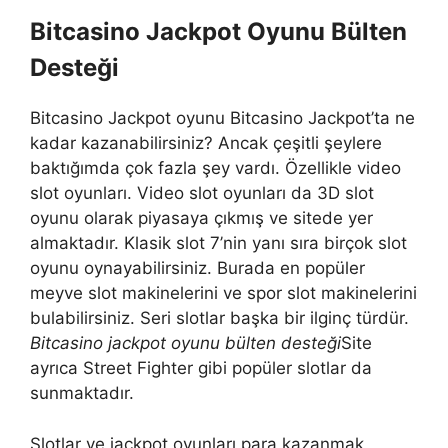
Bitcasino Jackpot Oyunu Bülten
Desteği
Bitcasino Jackpot oyunu Bitcasino Jackpot’ta ne
kadar kazanabilirsiniz? Ancak çeşitli şeylere
baktığımda çok fazla şey vardı. Özellikle video
slot oyunları. Video slot oyunları da 3D slot
oyunu olarak piyasaya çıkmış ve sitede yer
almaktadır. Klasik slot 7’nin yanı sıra birçok slot
oyunu oynayabilirsiniz. Burada en popüler
meyve slot makinelerini ve spor slot makinelerini
bulabilirsiniz. Seri slotlar başka bir ilginç türdür.
Bitcasino jackpot oyunu bülten desteği
Site
ayrıca Street Fighter gibi popüler slotlar da
sunmaktadır.
Slotlar ve jackpot oyunları para kazanmak