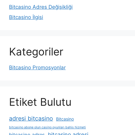
Bitcasino Adres Değişikliği
Bitcasino İlgisi
Kategoriler
Bitcasino Promosyonlar
Etiket Bulutu
adresi bitcasino
Bitcasino
bitcasino abone olun casino oyunları bahis hizmeti
bitcasino adresi
bitcasino adres