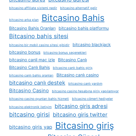
bitcasino affiliate sistemi nedir
bitcasino alternatif gelir
Bitcasino Bahis
bitcasino arka plan
Bitcasino Bahis Oranları
bitcasino bahis platformu
Bitcasino bahis sitesi
bitcasino blackjack
bitcasino bir mobil casino sitesi gibidir
bitcasino bonus
bitcasino bonus seçenekleri
bitcasino canli maç izle
Bitcasino Canlı
Bitcasino Canlı Bahis
bitcasino canlı bahis giriş
Bitcasino canlı casino
bitcasino canlı bahis oranları
bitcasino canlı destek
bitcasino canlı yardım
Bitcasino Casino
bitcasino casino hesabına giriş yapılamıyor
bitcasino casino oyunları bahis hizmeti
bitcasino cömert hediyeler
bitcasino giris adresi
bitcasino elektronik i̇letişim
bitcasino girisi
bitcasino giris twitter
Bitcasino giriş
bitcasino giris yap