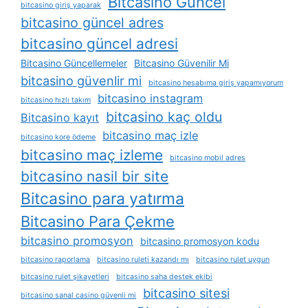
Bitcasino Güncel
bitcasino giriş yaparak
bitcasino güncel adres
bitcasino güncel adresi
Bitcasino Güncellemeler
Bitcasino Güvenilir Mi
bitcasino güvenlir mi
bitcasino hesabıma giriş yapamıyorum
bitcasino instagram
bitcasino hızlı takım
bitcasino kaç oldu
Bitcasino kayıt
bitcasino maç izle
bitcasino kore ödeme
bitcasino maç izleme
bitcasino mobil adres
bitcasino nasil bir site
Bitcasino para yatırma
Bitcasino Para Çekme
bitcasino promosyon
bitcasino promosyon kodu
bitcasino raporlama
bitcasino ruleti kazandı mı
bitcasino rulet uygun
bitcasino rulet şikayetleri
bitcasino saha destek ekibi
bitcasino sitesi
bitcasino sanal casino güvenli mi