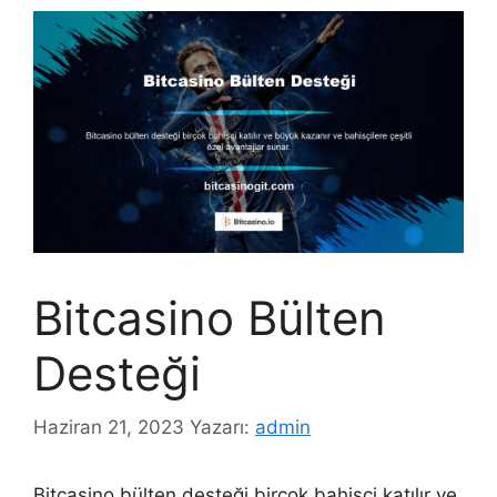
Bitcasino Bülten
Desteği
Haziran 21, 2023
Yazarı:
admin
Bitcasino bülten desteği birçok bahisçi katılır ve