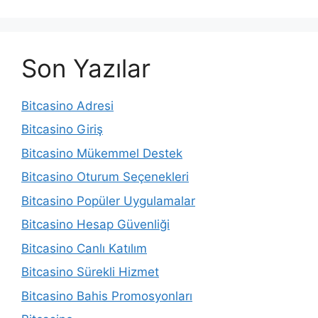
Son Yazılar
Bitcasino Adresi
Bitcasino Giriş
Bitcasino Mükemmel Destek
Bitcasino Oturum Seçenekleri
Bitcasino Popüler Uygulamalar
Bitcasino Hesap Güvenliği
Bitcasino Canlı Katılım
Bitcasino Sürekli Hizmet
Bitcasino Bahis Promosyonları