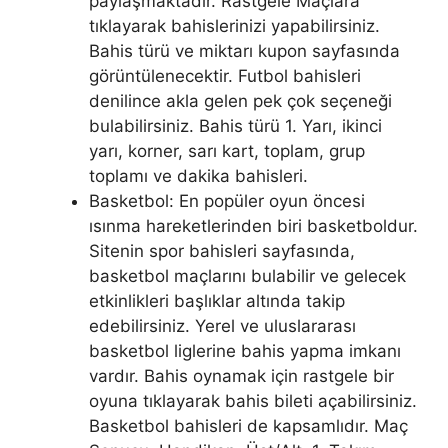
paylaşmaktadır. Rastgele Maçlara
tıklayarak bahislerinizi yapabilirsiniz.
Bahis türü ve miktarı kupon sayfasında
görüntülenecektir. Futbol bahisleri
denilince akla gelen pek çok seçeneği
bulabilirsiniz. Bahis türü 1. Yarı, ikinci
yarı, korner, sarı kart, toplam, grup
toplamı ve dakika bahisleri.
Basketbol: En popüler oyun öncesi
ısınma hareketlerinden biri basketboldur.
Sitenin spor bahisleri sayfasında,
basketbol maçlarını bulabilir ve gelecek
etkinlikleri başlıklar altında takip
edebilirsiniz. Yerel ve uluslararası
basketbol liglerine bahis yapma imkanı
vardır. Bahis oynamak için rastgele bir
oyuna tıklayarak bahis bileti açabilirsiniz.
Basketbol bahisleri de kapsamlıdır. Maç