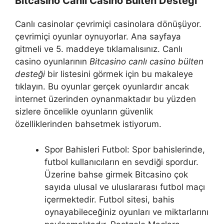
Bitcasino Canlı Casino Bülten Desteği
Canlı casinolar çevrimiçi casinolara dönüşüyor.
çevrimiçi oyunlar oynuyorlar. Ana sayfaya
gitmeli ve 5. maddeye tıklamalısınız. Canlı
casino oyunlarının
Bitcasino canlı casino bülten
desteği
bir listesini görmek için bu makaleye
tıklayın. Bu oyunlar gerçek oyunlardır ancak
internet üzerinden oynanmaktadır bu yüzden
sizlere öncelikle oyunların güvenlik
özelliklerinden bahsetmek istiyorum.
Spor Bahisleri Futbol: Spor bahislerinde,
futbol kullanıcıların en sevdiği spordur.
Üzerine bahse girmek Bitcasino çok
sayıda ulusal ve uluslararası futbol maçı
içermektedir. Futbol sitesi, bahis
oynayabileceğiniz oyunları ve miktarlarını