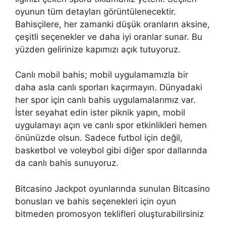
oyunun tüm detayları görüntülenecektir.
Bahisçilere, her zamanki düşük oranların aksine,
çeşitli seçenekler ve daha iyi oranlar sunar. Bu
yüzden gelirinize kapımızı açık tutuyoruz.
Canlı mobil bahis; mobil uygulamamızla bir
daha asla canlı sporları kaçırmayın. Dünyadaki
her spor için canlı bahis uygulamalarımız var.
İster seyahat edin ister piknik yapın, mobil
uygulamayı açın ve canlı spor etkinlikleri hemen
önünüzde olsun. Sadece futbol için değil,
basketbol ve voleybol gibi diğer spor dallarında
da canlı bahis sunuyoruz.
Bitcasino Jackpot oyunlarında sunulan Bitcasino
bonusları ve bahis seçenekleri için oyun
bitmeden promosyon teklifleri oluşturabilirsiniz