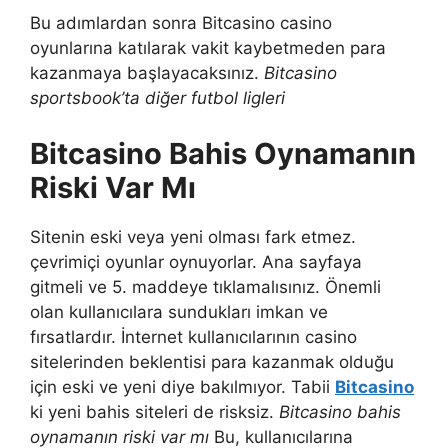
Bu adımlardan sonra Bitcasino casino
oyunlarına katılarak vakit kaybetmeden para
kazanmaya başlayacaksınız.
Bitcasino
sportsbook’ta diğer futbol ligleri
Bitcasino Bahis Oynamanın
Riski Var Mı
Sitenin eski veya yeni olması fark etmez.
çevrimiçi oyunlar oynuyorlar. Ana sayfaya
gitmeli ve 5. maddeye tıklamalısınız. Önemli
olan kullanıcılara sundukları imkan ve
fırsatlardır. İnternet kullanıcılarının casino
sitelerinden beklentisi para kazanmak olduğu
için eski ve yeni diye bakılmıyor. Tabii
Bitcasino
ki yeni bahis siteleri de risksiz.
Bitcasino bahis
oynamanın riski var mı
Bu, kullanıcılarına