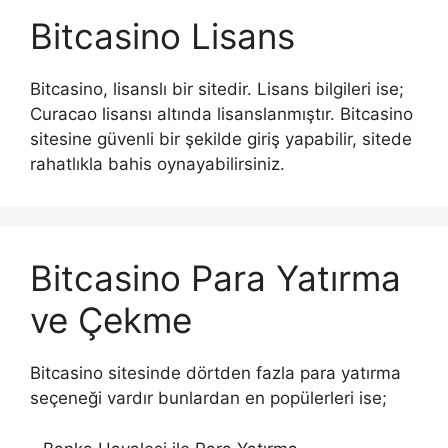
Bitcasino Lisans
Bitcasino, lisanslı bir sitedir. Lisans bilgileri ise;
Curacao lisansı altında lisanslanmıştır. Bitcasino
sitesine güvenli bir şekilde giriş yapabilir, sitede
rahatlıkla bahis oynayabilirsiniz.
Bitcasino Para Yatırma
ve Çekme
Bitcasino sitesinde dörtden fazla para yatırma
seçeneği vardır bunlardan en popülerleri ise;