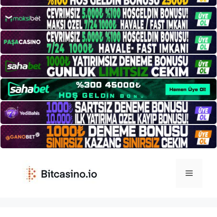
İçeriğe
atla
Menü