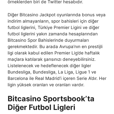
örneklerden biri de Twitter hesabıdır.
Diğer Bitcasino Jackpot oyunlarında bonus veya
indirim almayanların, spor bahisleri için diğer
futbol liglerini, Türkiye Premier Ligini ve diğer
futbol liglerini yakın zamanda hesaplarından
Bitcasino Spor Bahislerinde duyurmaları
gerekmektedir. Bu arada Avrupa’nın en prestijli
ligi olarak kabul edilen Premier Lig’de haftalık
maçlara katılarak şansınızı deneyebilirsiniz.
Listelenecek ve hedeflenecek diğer ligler
Bundesliga, Bundesliga, La Liga, Ligue 1 ve
Barcelona ile Real Madrid’i içeren Serie A’dır. Her
ligin yüksek oranları ve oranları vardır.
Bitcasino Sportsbook’ta
Diğer Futbol Ligleri