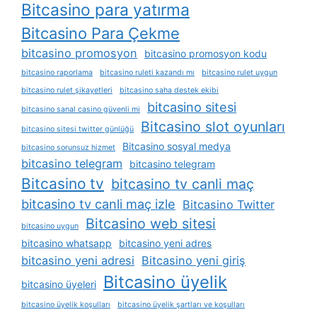
Bitcasino para yatırma
Bitcasino Para Çekme
bitcasino promosyon
bitcasino promosyon kodu
bitcasino raporlama
bitcasino ruleti kazandı mı
bitcasino rulet uygun
bitcasino rulet şikayetleri
bitcasino saha destek ekibi
bitcasino sitesi
bitcasino sanal casino güvenli mi
Bitcasino slot oyunları
bitcasino sitesi twitter günlüğü
Bitcasino sosyal medya
bitcasino sorunsuz hizmet
bitcasino telegram
bitcasino telegram
Bitcasino tv
bitcasino tv canli maç
bitcasino tv canli maç izle
Bitcasino Twitter
Bitcasino web sitesi
bitcasino uygun
bitcasino whatsapp
bitcasino yeni adres
bitcasino yeni adresi
Bitcasino yeni giriş
Bitcasino üyelik
bitcasino üyeleri
bitcasino üyelik koşulları
bitcasino üyelik şartları ve koşulları