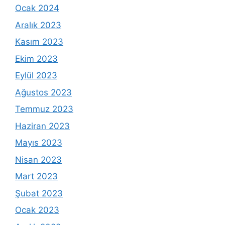
Ocak 2024
Aralık 2023
Kasım 2023
Ekim 2023
Eylül 2023
Ağustos 2023
Temmuz 2023
Haziran 2023
Mayıs 2023
Nisan 2023
Mart 2023
Şubat 2023
Ocak 2023