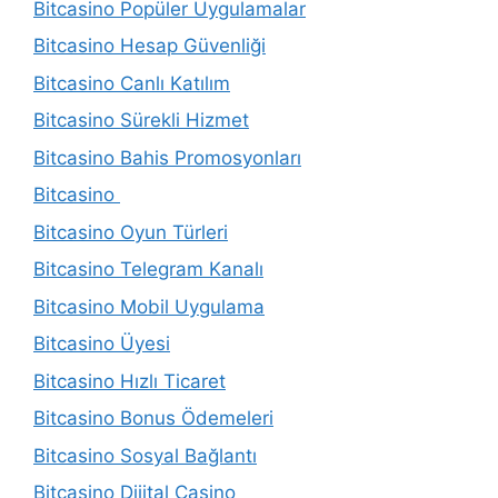
Bitcasino Popüler Uygulamalar
Bitcasino Hesap Güvenliği
Bitcasino Canlı Katılım
Bitcasino Sürekli Hizmet
Bitcasino Bahis Promosyonları
Bitcasino
Bitcasino Oyun Türleri
Bitcasino Telegram Kanalı
Bitcasino Mobil Uygulama
Bitcasino Üyesi
Bitcasino Hızlı Ticaret
Bitcasino Bonus Ödemeleri
Bitcasino Sosyal Bağlantı
Bitcasino Dijital Casino