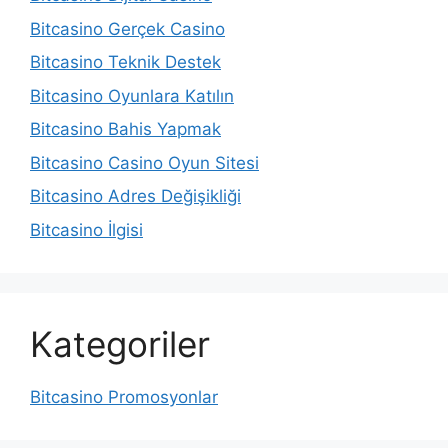
Bitcasino Gerçek Casino
Bitcasino Teknik Destek
Bitcasino Oyunlara Katılın
Bitcasino Bahis Yapmak
Bitcasino Casino Oyun Sitesi
Bitcasino Adres Değişikliği
Bitcasino İlgisi
Kategoriler
Bitcasino Promosyonlar