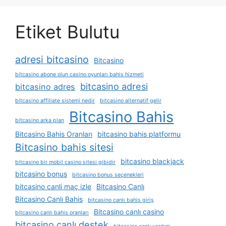
Etiket Bulutu
adresi bitcasino
Bitcasino
bitcasino abone olun casino oyunları bahis hizmeti
bitcasino adresi
bitcasino adres
bitcasino affiliate sistemi nedir
bitcasino alternatif gelir
Bitcasino Bahis
bitcasino arka plan
Bitcasino Bahis Oranları
bitcasino bahis platformu
Bitcasino bahis sitesi
bitcasino blackjack
bitcasino bir mobil casino sitesi gibidir
bitcasino bonus
bitcasino bonus seçenekleri
bitcasino canli maç izle
Bitcasino Canlı
Bitcasino Canlı Bahis
bitcasino canlı bahis giriş
Bitcasino canlı casino
bitcasino canlı bahis oranları
bitcasino canlı destek